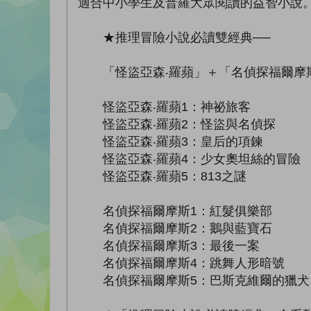
適合中小學生及普羅大眾閱讀的益智小說
★推理冒險小說必讀雙經典──
「怪盜亞森‧羅蘋」＋「名偵探福爾摩
怪盜亞森‧羅蘋1：神祕旅客
怪盜亞森‧羅蘋2：怪盜與名偵探
怪盜亞森‧羅蘋3：皇后的項鍊
怪盜亞森‧羅蘋4：少女奧坦絲的冒險
怪盜亞森‧羅蘋5：813之謎
名偵探福爾摩斯1：紅髮俱樂部
名偵探福爾摩斯2：鵝與藍寶石
名偵探福爾摩斯3：最後一案
名偵探福爾摩斯4：跳舞人形暗號
名偵探福爾摩斯5：巴斯克維爾的獵犬