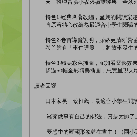
★「推理冒險小說必讀雙經典」全系
特色1‧經典名著改編，盡興的閱讀樂
將原著精心改編為最適合小學生閱讀的筆
特色2‧卷首導覽說明，脈絡更清晰易
卷首附有「事件導覽」，將故事發生的人
特色3‧精美彩色插圖，宛如看電影效
超過50幅全彩精美插圖，忠實呈現人物
讀者回響
日本家長一致推薦，最適合小學生閱讀
‧羅蘋做事有自己的想法，真是太帥了
‧夢想中的羅蘋形象就在書中！（國小