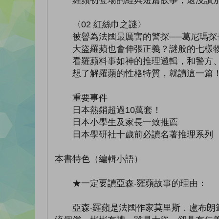
羅蘋初登場的經典短篇故事，還沒讀別
〈02 紅絲巾之謎〉
被譽為法國最厲害的警探──葛尼瑪探長
大盜羅蘋也會伸張正義？謎般的七樣物
看羅蘋料事如神的推理邏輯，和警方、
想了解羅蘋的性格特質，就讀這一篇
重要事件
日本熱銷超過10萬套！
日本小學生及家長一致推薦
日本學研社十歲前必讀名著推理系列
本書特色（編輯小語）
★一定要讀亞森‧羅蘋故事的理由：
亞森‧羅蘋是法國作家莫里斯．盧布朗筆