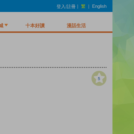
繁
登入/註冊
|
|
English
城
十本好讀
漫話生活
5