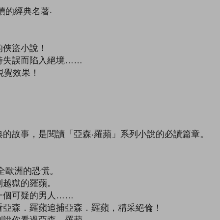
的經典名著‧
俠盜小說！
失誤而陷入絕境……
視覺效果！
故事，是閱讀「亞森‧羅蘋」系列小說的必讀篇章。
全歐洲的恐慌。
越獄的羅蘋。
個可疑的男人……
亞森．羅蘋追捕亞森．羅蘋，精采絕倫！