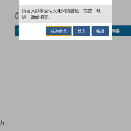
試閲
加入閱讀紀錄
請登入以享受個人化閱讀體驗，或按「略
過」繼續瀏覽。
成為會員
登入
略過
借閱實體書
加入／閱讀電子書
力