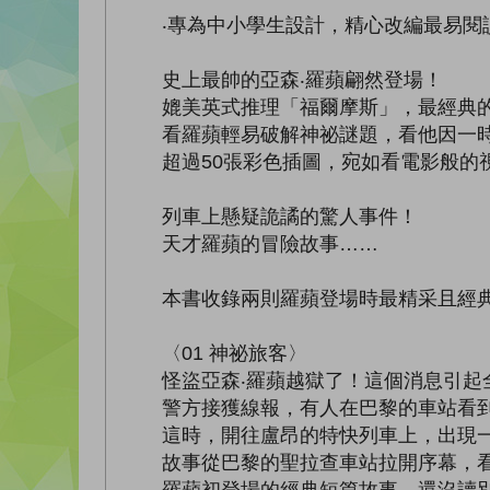
‧專為中小學生設計，精心改編最易閱讀
史上最帥的亞森‧羅蘋翩然登場！
媲美英式推理「福爾摩斯」，最經典的
看羅蘋輕易破解神祕謎題，看他因一時
超過50張彩色插圖，宛如看電影般的
列車上懸疑詭譎的驚人事件！
天才羅蘋的冒險故事……
本書收錄兩則羅蘋登場時最精采且經典的
〈01 神祕旅客〉
怪盜亞森‧羅蘋越獄了！這個消息引起
警方接獲線報，有人在巴黎的車站看到
這時，開往盧昂的特快列車上，出現一
故事從巴黎的聖拉查車站拉開序幕，看