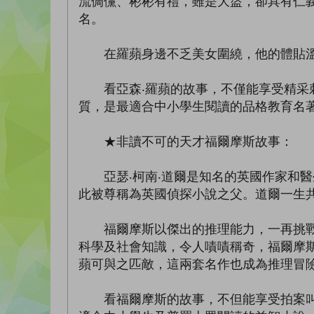
流倜儻、彬彬有禮，雖是大盜，卻具有仁
名。
在羅蘋身邊不乏美女圍繞，他的體貼溫柔
看亞森‧羅蘋的故事，不僅能享受精采刺
質，是最適合中小學生閱讀的品格教育名
★非讀不可的天才福爾摩斯故事：
亞瑟‧柯南‧道爾是知名的英國作家和醫
此被尊稱為英國偵探小說之父。道爾一生
福爾摩斯以傑出的推理能力，一再挑戰無
科學及社會知識，令人嘖嘖稱奇，福爾摩斯
蘋可與之匹敵，這兩套名作也成為推理冒
看福爾摩斯的故事，不但能享受拍案叫絕