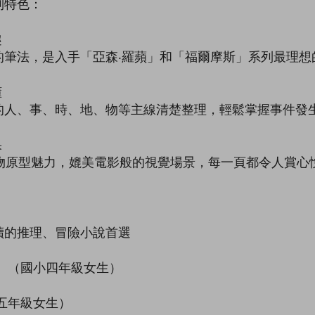
列特色：
趣
法，是入手「亞森‧羅蘋」和「福爾摩斯」系列最理想
懂
、事、時、地、物等主線清楚整理，輕鬆掌握事件發生
果
原型魅力，媲美電影般的視覺場景，每一頁都令人賞心
的推理、冒險小說首選
。（國小四年級女生）
五年級女生）