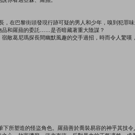
說你看過亞森、羅蘋。
，在巴黎街頭發現行跡可疑的男人和少年，嗅到犯罪味
品和羅蘋的委託……是否暗藏著重大陰謀？
宿敵葛尼瑪探長間幽默風趣的交手過招，時而令人驚嘆
！
下所塑造的怪盜角色。羅蘋善於喬裝易容的神乎其技令