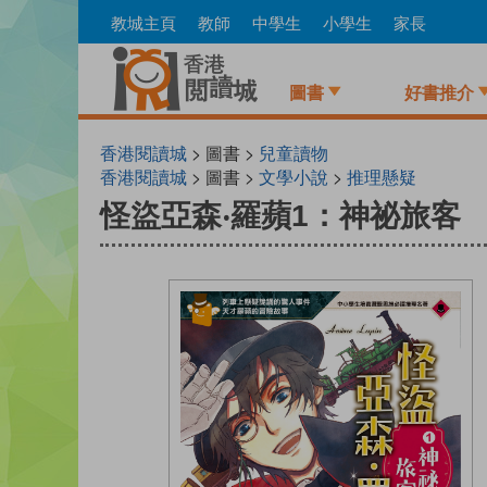
Skip
教城主頁
教師
中學生
小學生
家長
to
main
content
圖書
好書推介
香港閱讀城
> 圖書 >
兒童讀物
香港閱讀城
> 圖書 >
文學小說
>
推理懸疑
怪盜亞森‧羅蘋1：神祕旅客