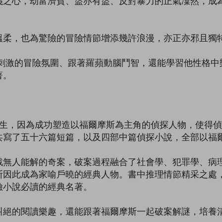
義之心，劫富濟貧、盜亦有盜、反對暴力的正氣凜然，成
，也為驚險的冒險情節增添幾許浪漫，亦正亦邪且獨特
激的冒險氛圍、跟著羅蘋動腦鬥智，還能學習他性格中
著。
生，因為成功塑造以福爾摩斯為主角的偵探人物，使得偵
共寫了五十六篇短篇，以及四部中篇偵探小說，全部以福
人能解的奇案，破案過程融合了社會學、犯罪學、病理
因此成為家喻戶曉的經典人物。書中推理情節精采之處，
險小說必讀的經典名著。
的閱讀樂趣，還能跟著福爾摩斯一起破案解謎，培養清