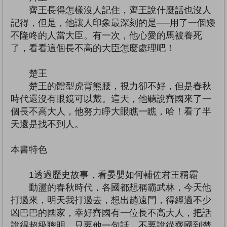
齊王長得怎樣沒人記住，齊王說什麼話也沒人
記得，但是，他讓人印象最深刻的是──用了一個矮
不隆咚的人當大臣。有一次，他心愛的馬被養死
了，看看這個長不高的大臣怎麼處理吧！
楚王
楚王的體型虎背熊腰，視力卻不好，但是春秋
時代還沒有眼鏡可以戴。這天，他聽說齊國來了一
個長不高大人，他努力睜大眼瞧一瞧，哈！看了半
天還是找不到人。
本書特色
1透過歷史故事，看晏嬰如何輔佐君王稱霸
動盪的春秋時代，各國都想稱霸武林，今天他
打過來，明天我打過去，想出趟遠門，得經過不少
凶巴巴的國家，幸好齊國有一位長不高大人，把話
說得超級聰明，只要他一句話，不要說從齊國到楚