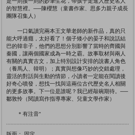
是一則接一則的妙筆生花，帶孩子走進入歷史名人
的智慧裡。──陳櫻慧（童書作家、思多力親子成長
團隊召集人）
一口氣讀完兩本王文華老師的新作品，真的只
能大呼過癮，太好看了！個子矮小的晏子和說話結
巴的韓非子，他們的思想分別影響了當時的齊國與
秦國，讓兩個國家成為一時之霸。故事取材與兩人
有關的真實古文，加上特別設計安排的說書人角色
（養馬人、韓明）；真實與想像巧妙的交錯處理，
靈活的對話與生動的情節，小讀者一定能在閱讀後
好奇心噴發，想找一找與這兩位古代歷史名人相關
的更多故事。下一位是誰呢？我已經敲碗期待。──
鄒敦怜（閱讀寫作指導專家、兒童文學作家）
＊有注音"
版面：
固定