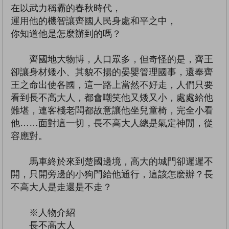
在以武力稱霸的春秋時代，
運用他的機智讓齊國人民身處和平之中，
你知道他是怎麼辦到的嗎？
齊國地大物博，人口眾多，但奇怪的是，齊王
卻讓身材矮小、其貌不揚的晏嬰管理國事，還奉齊
王之命出使各國，這一路上當然不好走，人們只要
看到長不高大人，都會嘲笑他又矮又小，處處給他
難堪，連客棧老闆都故意讓他坐兒童椅，完全小看
他……面對這一切，長不高大人總是氣定神閒，從
容應對。
馬車終於來到楚國邊境，高大的城門卻遲遲不
開，只開旁邊的小狗門給他通行，這該怎麽辦？長
不高大人是走還是不走？
※人物介紹
長不高大人