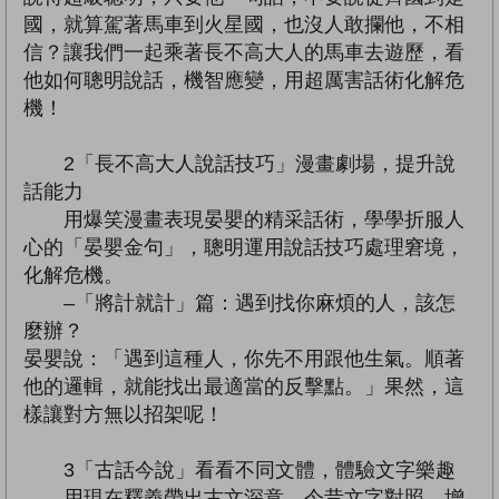
國，就算駕著馬車到火星國，也沒人敢攔他，不相
信？讓我們一起乘著長不高大人的馬車去遊歷，看
他如何聰明說話，機智應變，用超厲害話術化解危
機！
2「長不高大人說話技巧」漫畫劇場，提升說
話能力
用爆笑漫畫表現晏嬰的精采話術，學學折服人
心的「晏嬰金句」，聰明運用說話技巧處理窘境，
化解危機。
–「將計就計」篇：遇到找你麻煩的人，該怎
麼辦？
晏嬰說：「遇到這種人，你先不用跟他生氣。順著
他的邏輯，就能找出最適當的反擊點。」果然，這
樣讓對方無以招架呢！
3「古話今說」看看不同文體，體驗文字樂趣
用現在釋義帶出古文深意，今昔文字對照，增