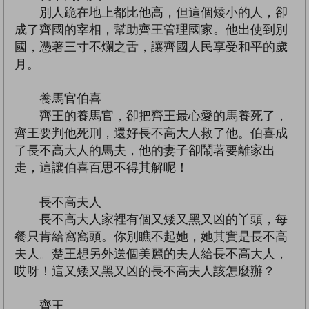
別人跪在地上都比他高，但這個矮小的人，卻
成了齊國的宰相，幫助齊王管理國家。他出使到別
國，憑著三寸不爛之舌，讓齊國人民享受和平的歲
月。
養馬官伯喜
齊王的養馬官，卻把齊王最心愛的馬養死了，
齊王要判他死刑，還好長不高大人救了他。伯喜成
了長不高大人的馬夫，他的妻子卻鬧著要離家出
走，這讓伯喜百思不得其解呢！
長不高夫人
長不高大人家裡有個又矮又黑又凶的丫頭，每
餐只肯給窩窩頭。你別瞧不起她，她其實是長不高
夫人。楚王想另外送個美麗的夫人給長不高大人，
哎呀！這又矮又黑又凶的長不高夫人該怎麼辦？
齊王