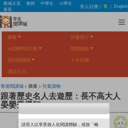
Skip
教城主頁
教師
中學生
小學生
繁
登入/註冊
|
|
English
to
家長
main
content
圖書
好書推介
e悅讀學校計劃
閱讀服務
我的閱讀城
十本好讀
漫話生活
香港閱讀城
> 圖書 >
兒童讀物
跟著歷史名人去遊歷：長不高大人
晏嬰秀機智
4.5
請登入以享受個人化閱讀體驗，或按「略