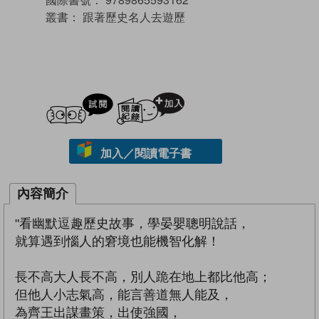
叢書：
跟著歷史名人去遊歷
試閲
加入閱讀紀錄
加入／閱讀電子書
內容簡介
"看幽默逗趣歷史故事，學晏嬰聰明說話，
就算遇到惱人的窘境也能機智化解！
長不高大人長不高，別人跪在地上都比他高；
但他人小志氣高，能言善道無人能及，
為齊王出謀畫策，出使強國，