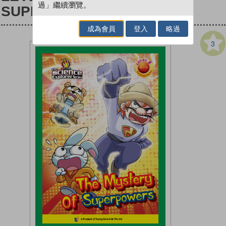
過」繼續瀏覽。
SUPERPOWERS
成為會員
登入
略過
3