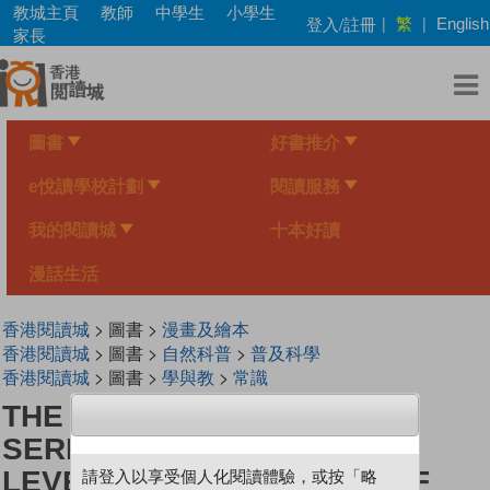
Skip
教城主頁
教師
中學生
小學生
繁
登入/註冊
|
|
English
to
家長
main
content
圖書
好書推介
e悅讀學校計劃
閱讀服務
我的閱讀城
十本好讀
漫話生活
香港閱讀城
> 圖書 >
漫畫及繪本
香港閱讀城
> 圖書 >
自然科普
>
普及科學
香港閱讀城
> 圖書 >
學與教
>
常識
THE SCIENCE EXPLORER
SERIES《INTERACTIONS》
LEVEL 2 ~ THE MYSTERY OF
請登入以享受個人化閱讀體驗，或按「略