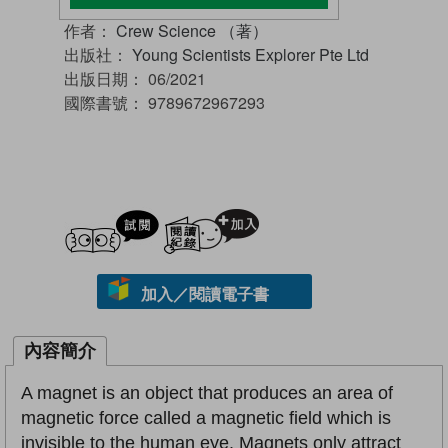
作者：
Crew Science （著）
出版社：
Young Scientists Explorer Pte Ltd
出版日期：
06/2021
國際書號：
9789672967293
試閲
加入閱讀紀錄
加入／閱讀電子書
內容簡介
A magnet is an object that produces an area of
magnetic force called a magnetic field which is
invisible to the human eye. Magnets only attract