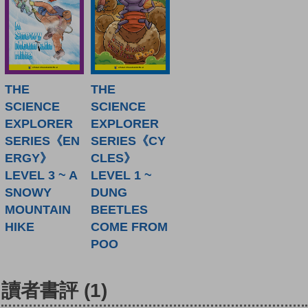
THE
THE
SCIENCE
SCIENCE
EXPLORER
EXPLORER
SERIES《EN
SERIES《CY
ERGY》
CLES》
LEVEL 3 ~ A
LEVEL 1 ~
SNOWY
DUNG
MOUNTAIN
BEETLES
HIKE
COME FROM
POO
讀者書評
(1)