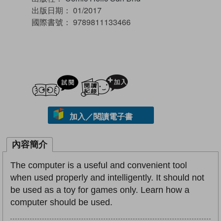
出版日期：
01/2017
國際書號：
9789811133466
試閲
加入閱讀紀錄
加入／閱讀電子書
內容簡介
The computer is a useful and convenient tool
when used properly and intelligently. It should not
be used as a toy for games only. Learn how a
computer should be used.