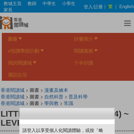
Skip
教城主頁
教師
中學生
小學生
繁
登入/註冊
|
|
English
to
家長
main
content
圖書
好書推介
e悅讀學校計劃
閱讀服務
我的閱讀城
十本好讀
漫話生活
香港閱讀城
> 圖書 >
漫畫及繪本
香港閱讀城
> 圖書 >
自然科普
>
普及科學
香港閱讀城
> 圖書 >
學與教
>
常識
LITTLE MONITOR SERIES (04) ~
LEVEL UP, BATTLE !
請登入以享受個人化閱讀體驗，或按「略