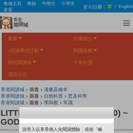
Skip
教城主頁
教師
中學生
小學生
繁
登入/註冊
|
|
English
to
家長
main
content
圖書
好書推介
e悅讀學校計劃
閱讀服務
我的閱讀城
十本好讀
漫話生活
香港閱讀城
> 圖書 >
漫畫及繪本
香港閱讀城
> 圖書 >
自然科普
>
普及科學
香港閱讀城
> 圖書 >
學與教
>
常識
LITTLE MONITOR SERIES (10) ~
GOD OF THE FOREST
請登入以享受個人化閱讀體驗，或按「略