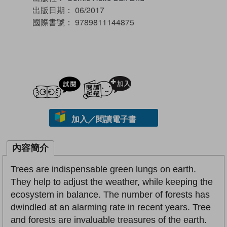
出版日期：
06/2017
國際書號：
9789811144875
試閲
加入閱讀紀錄
加入／閱讀電子書
內容簡介
Trees are indispensable green lungs on earth.
They help to adjust the weather, while keeping the
ecosystem in balance. The number of forests has
dwindled at an alarming rate in recent years. Tree
and forests are invaluable treasures of the earth.