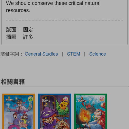
We should conserve these critical natural
resources.
版面：
固定
插圖：
許多
關鍵字詞：
General Studies
|
STEM
|
Science
相關書籍