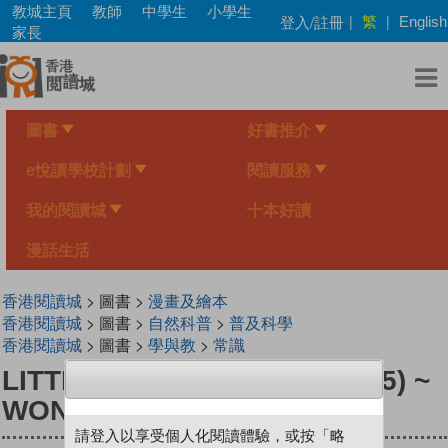
Skip
教城主頁
教師
中學生
小學生
繁
登入/註冊
|
|
English
to
家長
main
content
圖書
好書推介
e悅讀學校計劃
閱讀服務
我的閱讀城
十本好讀
漫話生活
香港閱讀城
> 圖書 >
漫畫及繪本
香港閱讀城
> 圖書 >
自然科普
>
普及科學
香港閱讀城
> 圖書 >
學與教
>
常識
LITTLE MONITOR SERIES (15) ~
WONDERLAND
請登入以享受個人化閱讀體驗，或按「略