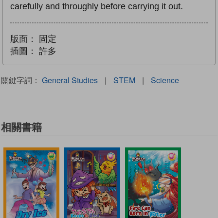
carefully and throughly before carrying it out.
版面：
固定
插圖：
許多
關鍵字詞：
General Studies
|
STEM
|
Science
相關書籍