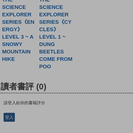
SCIENCE
SCIENCE
EXPLORER
EXPLORER
SERIES《EN
SERIES《CY
ERGY》
CLES》
LEVEL 3 ~ A
LEVEL 1 ~
SNOWY
DUNG
MOUNTAIN
BEETLES
HIKE
COME FROM
POO
讀者書評
(0)
請登入給你的書籍評分
登入