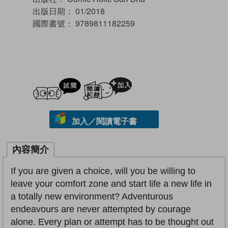
出版日期：
01/2018
國際書號：
9789811182259
試閲
加入閱讀紀錄
加入／閱讀電子書
內容簡介
If you are given a choice, will you be willing to
leave your comfort zone and start life a new life in
a totally new environment? Adventurous
endeavours are never attempted by courage
alone. Every plan or attempt has to be thought out