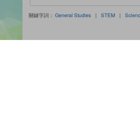
關鍵字詞：
General Studies
|
STEM
|
Scien
相關書籍
PRINCESS
PRINCE
PRINCESS
ZODIAC
ZODIAC
ZODIAC
SERIES (08)
SERIES (
SERIES (09)