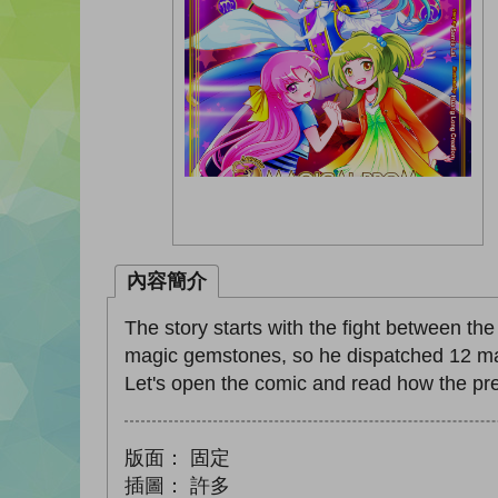
內容簡介
The story starts with the fight between t
magic gemstones, so he dispatched 12 magi
Let's open the comic and read how the pre
版面：
固定
插圖：
許多