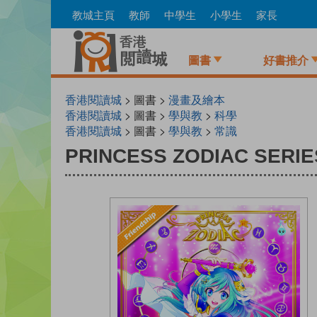
Skip
教城主頁
教師
中學生
小學生
家長
to
main
content
圖書
好書推介
香港閱讀城
> 圖書 >
漫畫及繪本
香港閱讀城
> 圖書 >
學與教
>
科學
香港閱讀城
> 圖書 >
學與教
>
常識
PRINCESS ZODIAC SERIES