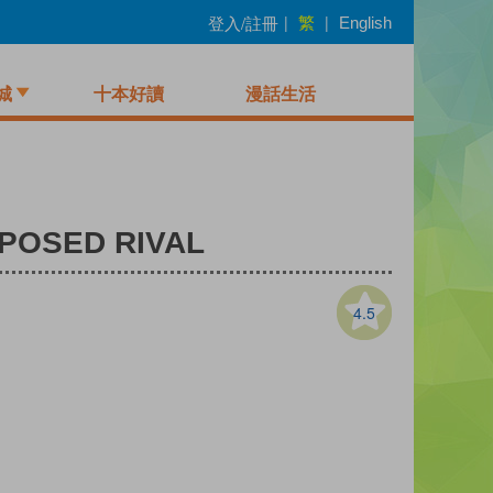
繁
登入/註冊
|
|
English
城
十本好讀
漫話生活
PPOSED RIVAL
4.5