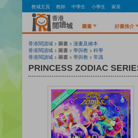
Skip
教城主頁
教師
中學生
小學生
家長
to
main
content
圖書
好書推介
香港閱讀城
> 圖書 >
漫畫及繪本
香港閱讀城
> 圖書 >
學與教
>
科學
香港閱讀城
> 圖書 >
學與教
>
常識
PRINCESS ZODIAC SERIE