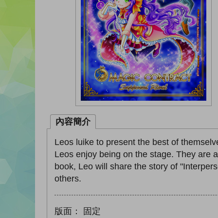
內容簡介
Leos luike to present the best of themselve
Leos enjoy being on the stage. They are a
book, Leo will share the story of "Interper
others.
版面：
固定