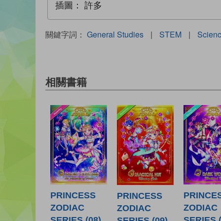
插圖：
許多
關鍵字詞：
General Studies
|
STEM
|
Scien
相關書籍
PRINCESS
PRINCE
PRINCESS
ZODIAC
ZODIAC
ZODIAC
SERIES (08)
SERIES (
SERIES (09)