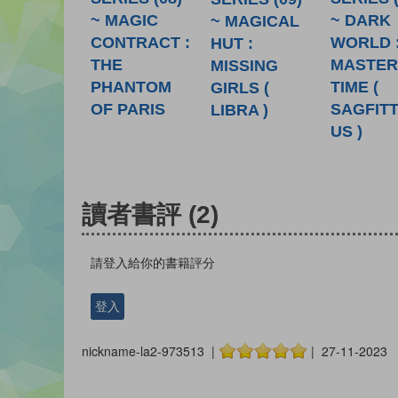
~ MAGIC
~ DARK
~ MAGICAL
CONTRACT :
WORLD 
HUT :
THE
MASTER
MISSING
PHANTOM
TIME (
GIRLS (
OF PARIS
SAGFITT
LIBRA )
US )
讀者書評
(2)
請登入給你的書籍評分
登入
nickname-la2-973513 |
| 27-11-2023