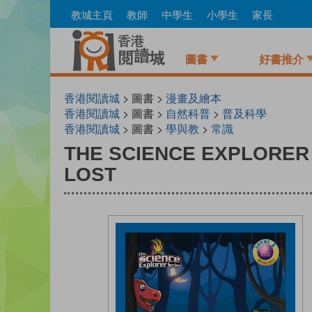
Skip
教城主頁
教師
中學生
小學生
家長
to
main
content
圖書
好書推介
香港閱讀城
> 圖書 >
漫畫及繪本
香港閱讀城
> 圖書 >
自然科普
>
普及科學
香港閱讀城
> 圖書 >
學與教
>
常識
THE SCIENCE EXPLORER 
LOST