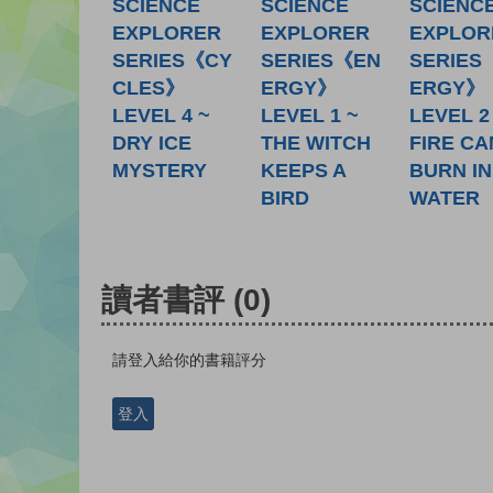
SCIENCE
SCIENCE
SCIENC
EXPLORER
EXPLORER
EXPLOR
SERIES《CY
SERIES《EN
SERIES
CLES》
ERGY》
ERGY》
LEVEL 4 ~
LEVEL 1 ~
LEVEL 2
DRY ICE
THE WITCH
FIRE CA
MYSTERY
KEEPS A
BURN IN
BIRD
WATER
讀者書評
(0)
請登入給你的書籍評分
登入