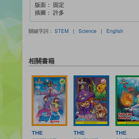
版面：
固定
插圖：
許多
關鍵字詞：
STEM
|
Science
|
English
相關書籍
THE
THE
THE