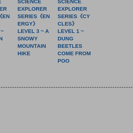
E
SCIENCE
SCIENCE
ER
EXPLORER
EXPLORER
《EN
SERIES《EN
SERIES《CY
ERGY》
CLES》
 ~
LEVEL 3 ~ A
LEVEL 1 ~
N
SNOWY
DUNG
MOUNTAIN
BEETLES
HIKE
COME FROM
POO