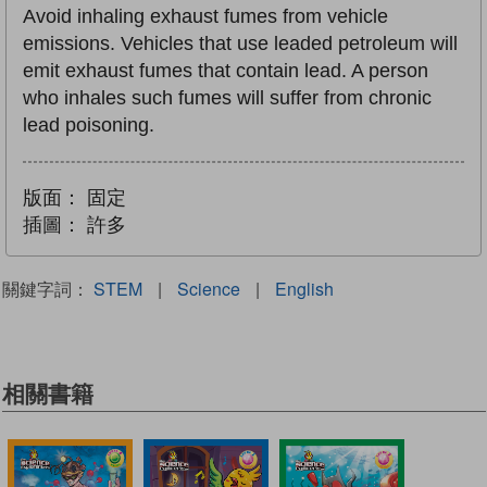
Avoid inhaling exhaust fumes from vehicle
emissions. Vehicles that use leaded petroleum will
emit exhaust fumes that contain lead. A person
who inhales such fumes will suffer from chronic
lead poisoning.
版面：
固定
插圖：
許多
關鍵字詞：
STEM
|
Science
|
English
相關書籍