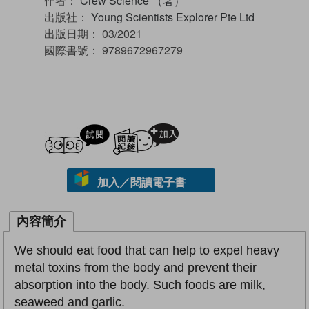
作者：
Crew Science （著）
出版社：
Young Scientists Explorer Pte Ltd
出版日期：
03/2021
國際書號：
9789672967279
試閲
加入閱讀紀錄
加入／閱讀電子書
內容簡介
We should eat food that can help to expel heavy
metal toxins from the body and prevent their
absorption into the body. Such foods are milk,
seaweed and garlic.