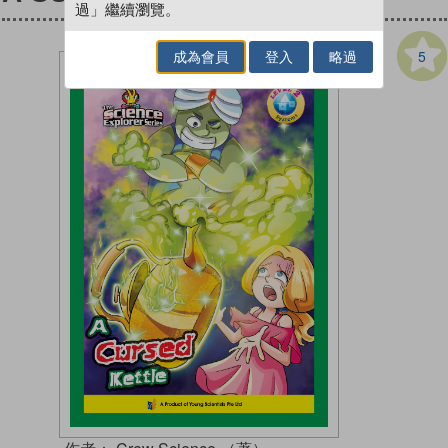
過」繼續瀏覽。
5
成為會員
登入
略過