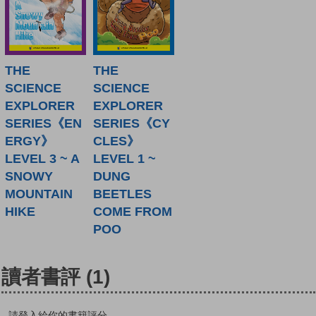
THE
THE
SCIENCE
SCIENCE
EXPLORER
EXPLORER
SERIES《EN
SERIES《CY
ERGY》
CLES》
LEVEL 3 ~ A
LEVEL 1 ~
SNOWY
DUNG
MOUNTAIN
BEETLES
HIKE
COME FROM
POO
讀者書評
(1)
請登入給你的書籍評分