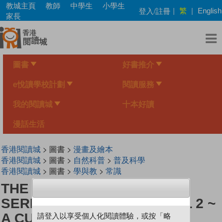
Skip
教城主頁
教師
中學生
小學生
繁
登入/註冊
|
|
English
to
家長
main
content
圖書
好書推介
e悅讀學校計劃
閱讀服務
我的閱讀城
十本好讀
漫話生活
香港閱讀城
> 圖書 >
漫畫及繪本
香港閱讀城
> 圖書 >
自然科普
>
普及科學
香港閱讀城
> 圖書 >
學與教
>
常識
THE SCIENCE EXPLORER
SERIES《SYSTEMS》LEVEL 2 ~
A CURSED KETTLE
請登入以享受個人化閱讀體驗，或按「略