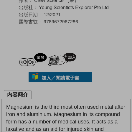
作者：
Crew Science （著）
出版社：
Young Scientists Explorer Pte Ltd
出版日期：
12/2021
國際書號：
9789672967286
試閲
加入閱讀紀錄
加入／閱讀電子書
內容簡介
Magnesium is the third most often used metal after
iron and aluminium. Magnesium in its compound
form has a number of medical uses. It acts as a
laxative and as an aid for injured skin and