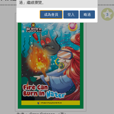
過」繼續瀏覽。
3
成為會員
登入
略過