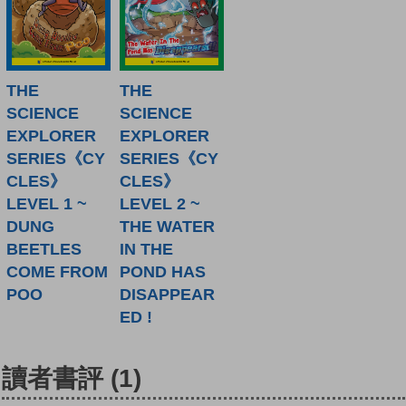
THE
THE
SCIENCE
SCIENCE
EXPLORER
EXPLORER
SERIES《CY
SERIES《CY
CLES》
CLES》
LEVEL 1 ~
LEVEL 2 ~
DUNG
THE WATER
BEETLES
IN THE
COME FROM
POND HAS
POO
DISAPPEAR
ED !
讀者書評
(1)