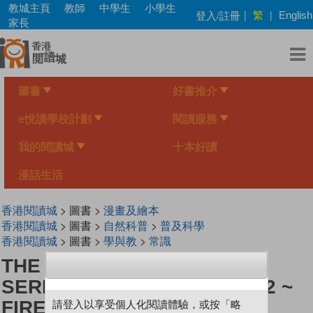
Skip
教城主頁
教師
中學生
小學生
繁
登入/註冊
|
|
English
to
家長
main
content
圖書
好書推介
e悅讀學校計劃
閱讀服務
我的閱讀城
十本好讀
漫話生活
香港閱讀城
> 圖書 >
漫畫及繪本
香港閱讀城
> 圖書 >
自然科普
>
普及科學
香港閱讀城
> 圖書 >
學與教
>
常識
THE SCIENCE EXPLORER
SERIES《ENERGY》LEVEL 2 ~
FIRE CAN BURN IN WATER
請登入以享受個人化閱讀體驗，或按「略