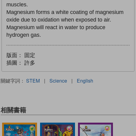
muscles.
Magnesium forms a white coating of magnesium
oxide due to oxidation when exposed to air.
Magnesium will react in water to produce
hydrogen gas.
版面：
固定
插圖：
許多
關鍵字詞：
STEM
|
Science
|
English
相關書籍