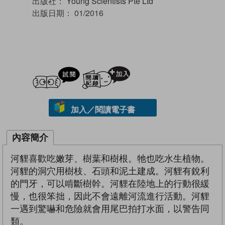
出版社：
Young Scientists Pte Ltd
出版日期：
01/2016
試閲
加入閱讀紀錄
加入／閱讀電子書
內容簡介
河貍喜歡吃嫩芽、樹葉和樹根。牠也吃水生植物。
河貍的洞穴用樹枝、石頭和泥土建成。河貍有銳利
的門牙，可以啃斷樹幹。河貍在陸地上的行動很緩
慢，也很笨拙，因此不會遠離河流進行活動。河貍
一遇到驚嚇和危險就會用尾巴拍打水面，以警告同
類。