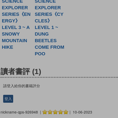
SCIENCE
SCIENCE
EXPLORER
EXPLORER
SERIES《EN
SERIES《CY
ERGY》
CLES》
LEVEL 3 ~ A
LEVEL 1 ~
SNOWY
DUNG
MOUNTAIN
BEETLES
HIKE
COME FROM
POO
讀者書評
(1)
請登入給你的書籍評分
登入
nickname-qps-926948 |
| 10-06-2023