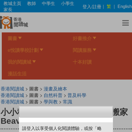
Skip
教城主頁
教師
中學生
小學生
繁
登入/註冊
|
|
English
to
家長
main
content
圖書
好書推介
e悅讀學校計劃
閱讀服務
我的閱讀城
十本好讀
漫話生活
香港閱讀城
> 圖書 >
漫畫及繪本
香港閱讀城
> 圖書 >
自然科普
>
普及科學
香港閱讀城
> 圖書 >
學與教
>
常識
小小科学家（第一级）#4 河貍搬家
Beaver Moves House
請登入以享受個人化閱讀體驗，或按「略