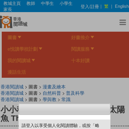
Skip
教城主頁
教師
中學生
小學生
繁
登入/註冊
|
|
English
to
家長
main
content
圖書
好書推介
e悅讀學校計劃
閱讀服務
我的閱讀城
十本好讀
漫話生活
香港閱讀城
> 圖書 >
漫畫及繪本
香港閱讀城
> 圖書 >
自然科普
>
普及科學
香港閱讀城
> 圖書 >
學與教
>
常識
小小科学家（第一级）#9 海洋太陽
魚 The Ocean Sunfish
請登入以享受個人化閱讀體驗，或按「略