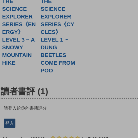
THE
THE
SCIENCE
SCIENCE
EXPLORER
EXPLORER
SERIES《EN
SERIES《CY
ERGY》
CLES》
LEVEL 3 ~ A
LEVEL 1 ~
SNOWY
DUNG
MOUNTAIN
BEETLES
HIKE
COME FROM
POO
讀者書評
(1)
請登入給你的書籍評分
登入