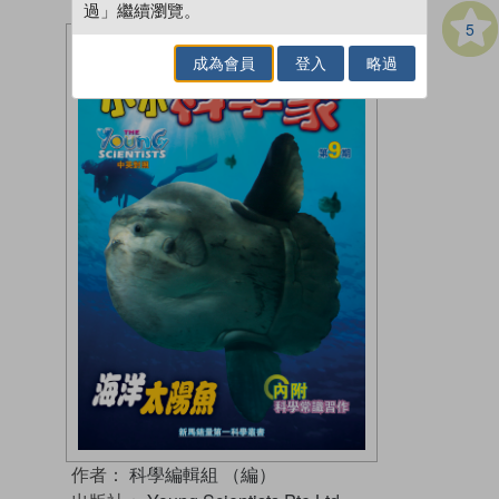
過」繼續瀏覽。
5
成為會員
登入
略過
作者：
科學編輯組 （編）