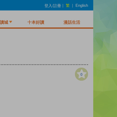
繁
登入/註冊
|
|
English
讀城
十本好讀
漫話生活
0