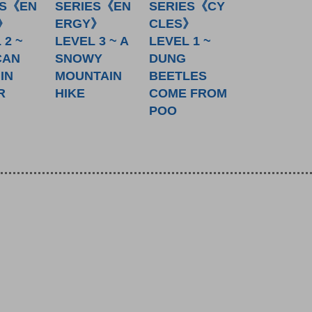
ES《EN
SERIES《EN
SERIES《CY
》
ERGY》
CLES》
 2 ~
LEVEL 3 ~ A
LEVEL 1 ~
CAN
SNOWY
DUNG
IN
MOUNTAIN
BEETLES
R
HIKE
COME FROM
POO