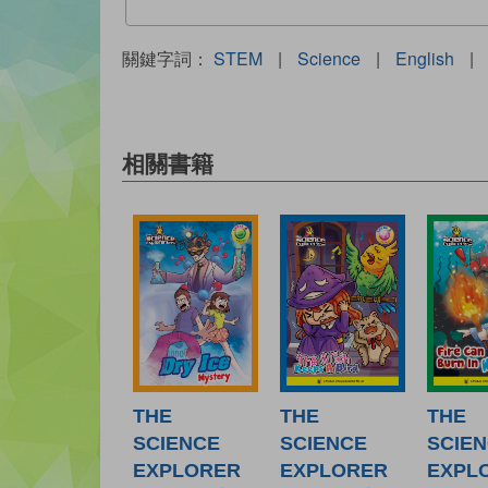
關鍵字詞：
STEM
|
Science
|
English
|
相關書籍
THE
THE
THE
SCIENCE
SCIENCE
SCIE
EXPLORER
EXPLORER
EXPL