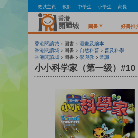
Skip
教城主頁
教師
中學生
小學生
家長
to
main
content
圖書
好書推
香港閱讀城
> 圖書 >
漫畫及繪本
香港閱讀城
> 圖書 >
自然科普
>
普及科學
香港閱讀城
> 圖書 >
學與教
>
常識
小小科学家（第一级）#10 