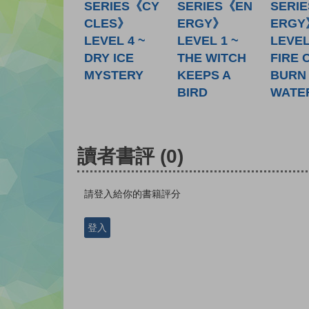
SERIES《CY
SERIES《EN
SERI
CLES》
ERGY》
ERGY
LEVEL 4 ~
LEVEL 1 ~
LEVEL
DRY ICE
THE WITCH
FIRE 
MYSTERY
KEEPS A
BURN 
BIRD
WATE
讀者書評
(0)
請登入給你的書籍評分
登入