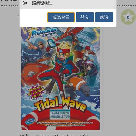
過」繼續瀏覽。
0
成為會員
登入
略過