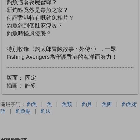
釣魚遇著喪屍蜜蜂？
新釣點竟然是毒魚之家？
何謂香港特有嘅釣魚相片？
釣魚釣到個肚麻痺咗？
釣魚時怪風侵襲？
特別收錄〈釣太郎冒險故事 ~外傳~〉，一眾
Fishing Avengers為守護香港的海洋而努力！
版面：
固定
插圖：
許多
關鍵字詞：
釣魚
|
魚
|
魚類
|
釣具
|
魚餌
|
釣魚術
語
|
釣魚點
|
釣法