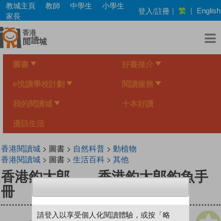
Skip
教城主頁
教師
中學生
小學生
繁
登入/註冊
|
|
English
to
家長
main
content
圖書
好書推介
e悅讀學校計劃
閱讀服務
我的閱讀城
十本好讀
漫話生活
香港閱讀城
> 圖書 >
自然科普
>
動植物
香港閱讀城
> 圖書 >
生活百科
>
其他
香港釣太郎——香港釣太郎釣魚手
冊
請登入以享受個人化閱讀體驗，或按「略