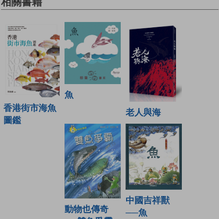
相關書籍
魚
香港街市海魚
老人與海
圖鑑
中國吉祥獸
動物也傳奇
──魚