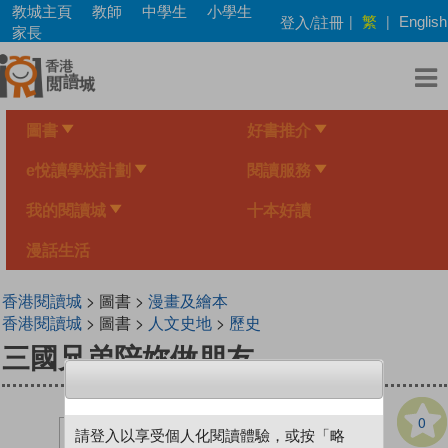
Skip
教城主頁
教師
中學生
小學生
繁
登入/註冊
|
|
English
to
家長
main
content
圖書
好書推介
e悅讀學校計劃
閱讀服務
我的閱讀城
十本好讀
漫話生活
香港閱讀城
> 圖書 >
漫畫及繪本
香港閱讀城
> 圖書 >
人文史地
>
歷史
三國兄弟陪妳做朋友
0
請登入以享受個人化閱讀體驗，或按「略