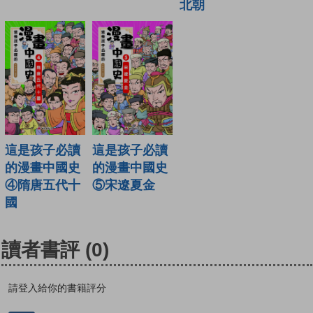
北朝
這是孩子必讀
這是孩子必讀
的漫畫中國史
的漫畫中國史
④隋唐五代十
⑤宋遼夏金
國
讀者書評
(0)
請登入給你的書籍評分