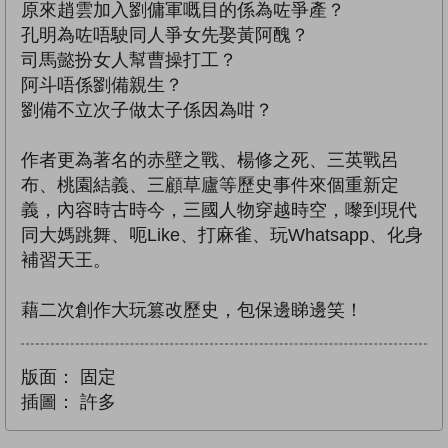
原來趙雲加入劉傭軍嘅目的係為咗爭產？
孔明為咗唔駛同人爭女先娶黃阿醜？
司馬懿扮女人幫曹操打工？
阿斗唔係劉備親生？
劉備不立次子做太子係因為咁？
作者更為著名的赤壁之戰、楊修之死、三英戰呂
布、桃園結義、三顧草廬等歷史事件來個重新定
義，內容時古時今，三國人物穿越時空，嚟到現代
同大媽跳舞、呃Like、打麻雀、玩Whatsapp、化身
補習天王。
藉二次創作大玩篡改歷史，包保邊睇邊笑！
版面：
固定
插圖：
許多