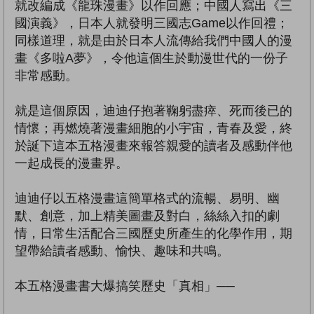
就改編成《龍珠漫畫》以作回應；中國人寫出《三
國演義》，日本人就發明三國志Game以作回禮；
同樣道理，就是由於日本人流傳給我們中國人的漫
畫《多啦A夢》，令他這個生於動漫世代的一份子
非常感動。
就是這個原因，迪迪仔抱著鞠躬盡瘁、死而後已的
情懷；再燃燒著漫畫細胞的小宇宙，青春及愛，終
於誕下這本五格漫畫來報答親愛的讀者及感動伴他
一起成長的漫畫界。
迪迪仔以五格漫畫這簡單格式的流暢、易明、幽
默、創意，加上精美圖畫及對白，絲絲入扣的劇
情，日常生活配合三國歷史所產生的化學作用，期
望帶給讀者感動、愉快、趣味和共鳴。
本五格漫畫書大爆搞笑歷史「真相」──