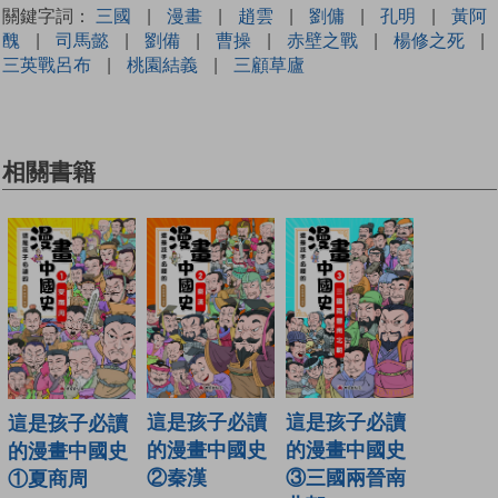
關鍵字詞：
三國
|
漫畫
|
趙雲
|
劉傭
|
孔明
|
黃阿
醜
|
司馬懿
|
劉備
|
曹操
|
赤壁之戰
|
楊修之死
|
三英戰呂布
|
桃園結義
|
三顧草廬
相關書籍
這是孩子必讀
這是孩子必讀
這是孩子必讀
的漫畫中國史
的漫畫中國史
的漫畫中國史
②秦漢
③三國兩晉南
①夏商周