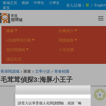
Skip
教城主頁
教師
中學生
小學生
繁
登入/註冊
|
|
English
to
家長
main
content
圖書
好書推介
e悅讀學校計劃
閱讀服務
我的閱讀城
十本好讀
漫話生活
香港閱讀城
> 圖書 >
文學小說
>
青春校園
毛茸茸偵探3:海豚小王子
5
請登入以享受個人化閱讀體驗，或按「略