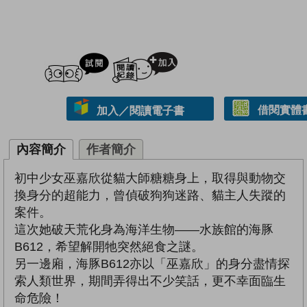
試閲
加入閱讀紀錄
借閱實體
加入／閱讀電子書
內容簡介
作者簡介
初中少女巫嘉欣從貓大師糖糖身上，取得與動物交
換身分的超能力，曾偵破狗狗迷路、貓主人失蹤的
案件。
這次她破天荒化身為海洋生物——水族館的海豚
B612，希望解開牠突然絕食之謎。
另一邊廂，海豚B612亦以「巫嘉欣」的身分盡情探
索人類世界，期間弄得出不少笑話，更不幸面臨生
命危險！