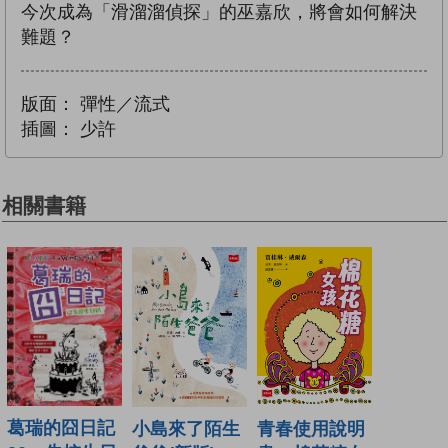
今次成為「滑溜溜偵探」的巫嘉欣，將會如何解決
難題？
版面：
彈性／流式
插圖：
少許
相關書籍
葛瑞的囧日記
青春使用說明
小島來了陌生