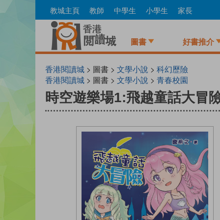
Skip
教城主頁
教師
中學生
小學生
家長
to
main
content
圖書
好書推介
香港閱讀城
> 圖書 >
文學小說
>
科幻歷險
香港閱讀城
> 圖書 >
文學小說
>
青春校園
時空遊樂場1:飛越童話大冒