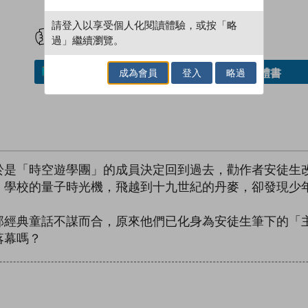
試閲
加入閱讀紀錄
請登入以享受個人化閱讀體驗，或按「略
過」繼續瀏覽。
成為會員
登入
略過
借閱實體書
加入／閱讀電子書
於是「時空遊學團」的成員決定回到過去，勸作者安徒生
」學校的量子時光機，飛越到十九世紀的丹麥，卻發現少
部經典童話不謀而合，原來他們已化身為安徒生筆下的「
落幕嗎？