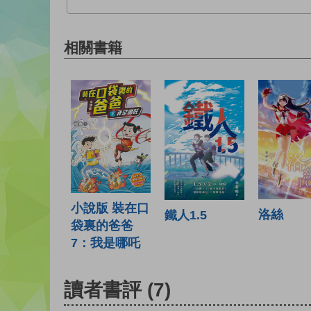
相關書籍
小說版 裝在口
洛絲
鐵人1.5
袋裏的爸爸
7：我是哪吒
讀者書評
(7)