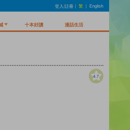
繁
登入/註冊
|
|
English
城
十本好讀
漫話生活
4.7