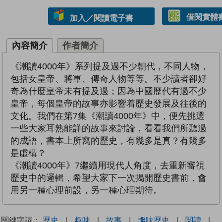
借閱實體
加入／閱讀電子書
內容簡介
作者簡介
《潮讀4000年》系列提及過不少朝代，不同人物，
包括女皇帝、將軍、傳奇人物等等。不少讀者卻好
奇為什麼皇帝未有提及過；因為中國歷代有過不少
皇帝，每個皇帝的故事亦影響着歷史發展及往後的
文化。我們在第7集《潮讀4000年》中，便先挑選
一些大家耳熟能詳的故事來討論，看看我們所聽過
的成語，書本上所寫的歷史，有幾多是真？有幾多
是虛構？
《潮讀4000年》7繼續用現代人角度，去重新審視
歷史中的邏輯，希望大家下一次揭開歷史書前，會
用另一種心理前設，另一種心理期待。
關鍵字詞：
歷史
|
趣味
|
故事
|
趣味歷史
|
閱讀
|