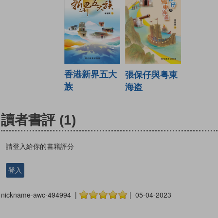
香港新界五大
張保仔與粤東
族
海盗
讀者書評
(1)
請登入給你的書籍評分
登入
nickname-awc-494994 |
| 05-04-2023