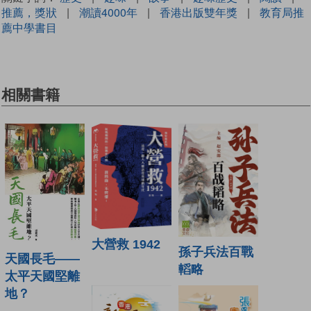
推薦，獎狀
|
潮讀4000年
|
香港出版雙年獎
|
教育局推
薦中學書目
相關書籍
大營救 1942
孫子兵法百戰
天國長毛——
轁略
太平天國堅離
地？