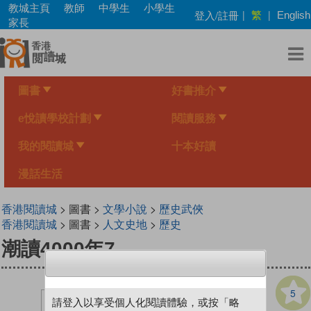
Skip
教城主頁
教師
中學生
小學生
繁
登入/註冊
|
|
English
to
家長
main
content
圖書
好書推介
e悅讀學校計劃
閱讀服務
我的閱讀城
十本好讀
漫話生活
香港閱讀城
> 圖書 >
文學小說
>
歷史武俠
香港閱讀城
> 圖書 >
人文史地
>
歷史
潮讀4000年7
5
請登入以享受個人化閱讀體驗，或按「略