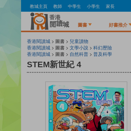
Skip
教城主頁
教師
中學生
小學生
家長
to
main
content
圖書
好書推介
香港閱讀城
> 圖書 >
兒童讀物
香港閱讀城
> 圖書 >
文學小說
>
科幻歷險
香港閱讀城
> 圖書 >
自然科普
>
普及科學
STEM新世紀 4