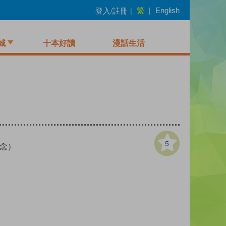
繁
登入/註冊
|
|
English
城
十本好讀
漫話生活
5
概念）