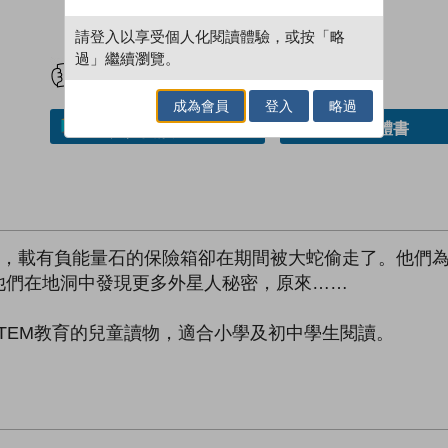
請登入以享受個人化閱讀體驗，或按「略
試閲
加入閱讀紀錄
過」繼續瀏覽。
成為會員
登入
略過
借閱實體書
加入／閱讀電子書
所，載有負能量石的保險箱卻在期間被大蛇偷走了。他們
他們在地洞中發現更多外星人秘密，原來……
STEM教育的兒童讀物，適合小學及初中學生閱讀。