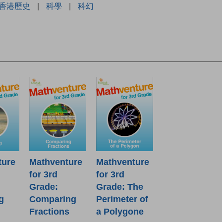
香港歷史
|
科學
|
科幻
Mathventure
ture
Mathventure
for 3rd
for 3rd
Grade: The
Grade:
Perimeter of
g
Comparing
a Polygone
Fractions