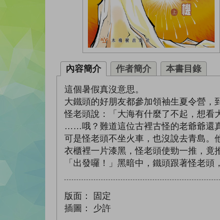
內容簡介
作者簡介
本書目錄
這個暑假真沒意思。
大鐵頭的好朋友都參加領袖生夏令營，
怪老頭說：「大海有什麼了不起，想看
……哦？難道這位古裡古怪的老爺爺還
可是怪老頭不坐火車，也沒說去青島。
衣櫃裡一片漆黑，怪老頭使勁一推，竟
「出發囉！」黑暗中，鐵頭跟著怪老頭
版面：
固定
插圖：
少許