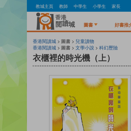
Skip
教城主頁
教師
中學生
小學生
家長
to
main
content
圖書
好書推
香港閱讀城
> 圖書 >
兒童讀物
香港閱讀城
> 圖書 >
文學小說
>
科幻歷險
衣櫃裡的時光機（上）