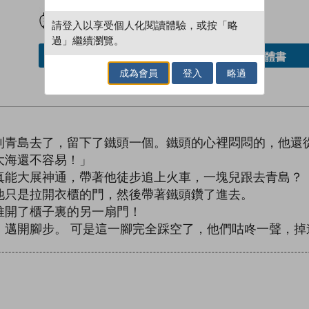
試閲
加入閱讀紀錄
請登入以享受個人化閱讀體驗，或按「略
過」繼續瀏覽。
借閱實體書
加入／閱讀電子書
成為會員
登入
略過
到青島去了，留下了鐵頭一個。鐵頭的心裡悶悶的，他還
大海還不容易！」
真能大展神通，帶著他徒步追上火車，一塊兒跟去青島？
他只是拉開衣櫃的門，然後帶著鐵頭鑽了進去。
推開了櫃子裏的另一扇門！
，邁開腳步。 可是這一腳完全踩空了，他們咕咚一聲，掉