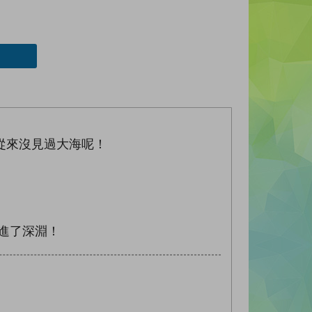
從來沒見過大海呢！
進了深淵！