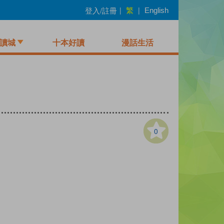
繁
登入/註冊
|
|
English
讀城
十本好讀
漫話生活
0