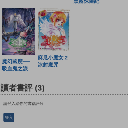
黑霧侏羅紀
麻瓜小魔女 2
魔幻國度──
冰封魔咒
吸血鬼之淚
讀者書評
(3)
請登入給你的書籍評分
登入