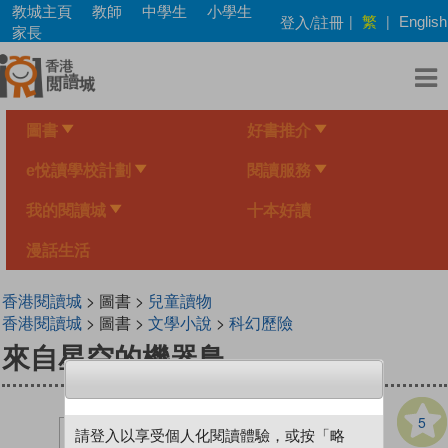
Skip
教城主頁
教師
中學生
小學生
繁
登入/註冊
|
|
English
to
家長
main
content
圖書
好書推介
e悅讀學校計劃
閱讀服務
我的閱讀城
十本好讀
漫話生活
香港閱讀城
> 圖書 >
兒童讀物
香港閱讀城
> 圖書 >
文學小說
>
科幻歷險
來自星空的機器鳥
5
請登入以享受個人化閱讀體驗，或按「略