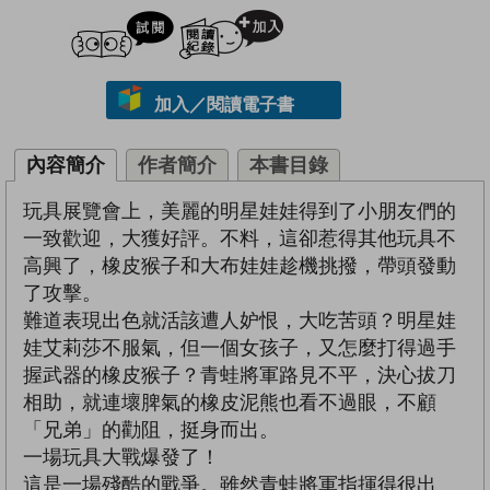
試閲
加入閱讀紀錄
加入／閱讀電子書
內容簡介
作者簡介
本書目錄
玩具展覽會上，美麗的明星娃娃得到了小朋友們的
一致歡迎，大獲好評。不料，這卻惹得其他玩具不
高興了，橡皮猴子和大布娃娃趁機挑撥，帶頭發動
了攻擊。
難道表現出色就活該遭人妒恨，大吃苦頭？明星娃
娃艾莉莎不服氣，但一個女孩子，又怎麼打得過手
握武器的橡皮猴子？青蛙將軍路見不平，決心拔刀
相助，就連壞脾氣的橡皮泥熊也看不過眼，不顧
「兄弟」的勸阻，挺身而出。
一場玩具大戰爆發了！
這是一場殘酷的戰爭。雖然青蛙將軍指揮得很出