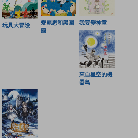
愛麗思和黑圈
我要變神童
玩具大冒險
圈
來自星空的機
器鳥