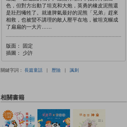
色，但對方出動了坦克和大炮，英勇的橡皮泥熊還
是壯烈犧牲了。就連脾氣最好的泥熊「兄弟」趕來
相救，也被蠻不講理的敵人壓平在地，被坦克輾成
了扁扁的一大片……
版面：
固定
插圖：
少許
關鍵字詞：
長篇童話
|
歷險
|
諷刺
相關書籍