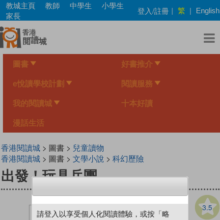
Skip
教城主頁
教師
中學生
小學生
繁
登入/註冊
|
|
English
to
家長
main
content
圖書
好書推介
e悅讀學校計劃
閱讀服務
我的閱讀城
十本好讀
漫話生活
香港閱讀城
> 圖書 >
兒童讀物
香港閱讀城
> 圖書 >
文學小說
>
科幻歷險
出發！玩具兵團
3.5
請登入以享受個人化閱讀體驗，或按「略