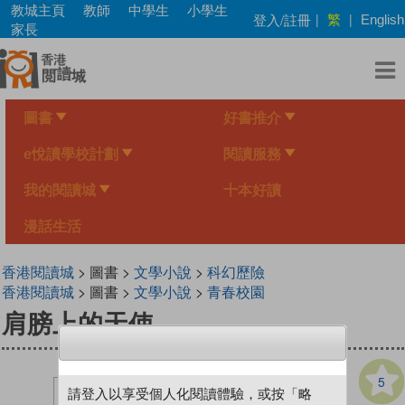
Skip
教城主頁
教師
中學生
小學生
繁
登入/註冊
|
|
English
to
家長
main
content
圖書
好書推介
e悅讀學校計劃
閱讀服務
我的閱讀城
十本好讀
漫話生活
香港閱讀城
> 圖書 >
文學小說
>
科幻歷險
香港閱讀城
> 圖書 >
文學小說
>
青春校園
肩膀上的天使
5
請登入以享受個人化閱讀體驗，或按「略