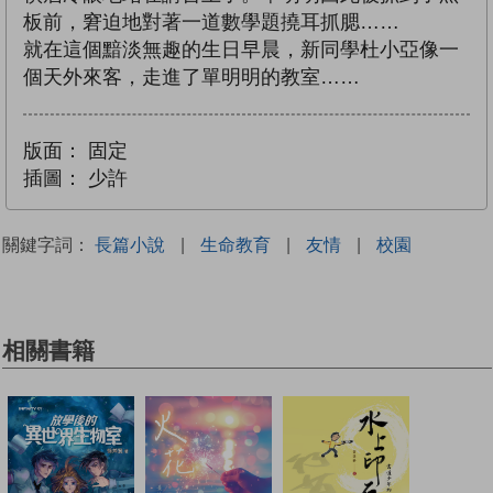
板前，窘迫地對著一道數學題撓耳抓腮……
就在這個黯淡無趣的生日早晨，新同學杜小亞像一
個天外來客，走進了單明明的教室……
版面：
固定
插圖：
少許
關鍵字詞：
長篇小說
|
生命教育
|
友情
|
校園
相關書籍