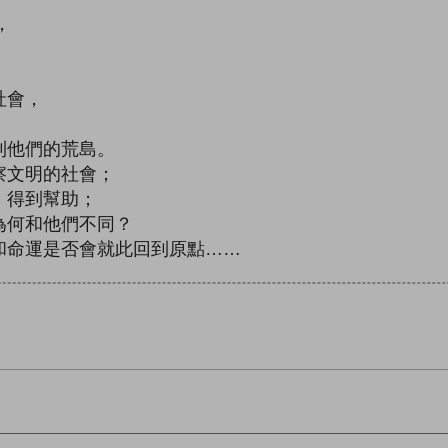
，
社會，
。
到他們的荒島。
察文明的社會；
，得到幫助；
為何和他們不同？
和命運是否會就此回到原點……