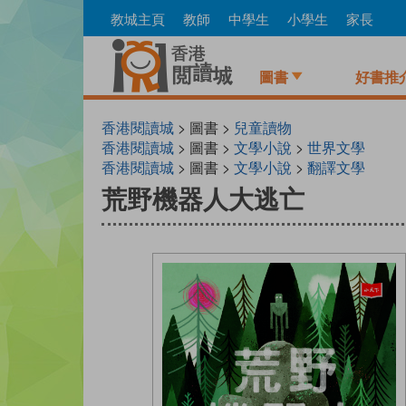
Skip
教城主頁
教師
中學生
小學生
家長
to
main
content
圖書
好書推
香港閱讀城
> 圖書 >
兒童讀物
香港閱讀城
> 圖書 >
文學小說
>
世界文學
香港閱讀城
> 圖書 >
文學小說
>
翻譯文學
荒野機器人大逃亡