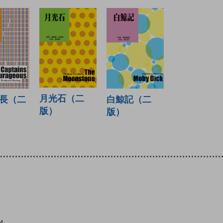
月光石（二
長（二
白鯨記（二
版）
版）
4