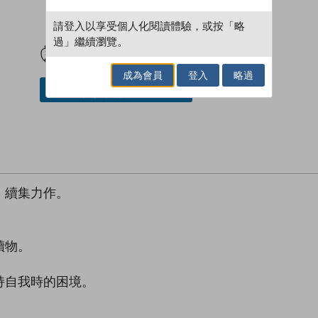
請登入以享受個人化閱讀體驗，或按「略
試閲
加入閱讀紀錄
過」繼續瀏覽。
成為會員
登入
略過
加入／閱讀電子書
》續集力作。
讀物。
持自我時的困境。