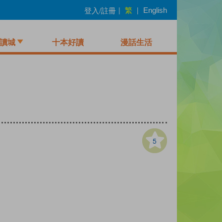
繁
登入/註冊
|
|
English
讀城
十本好讀
漫話生活
5