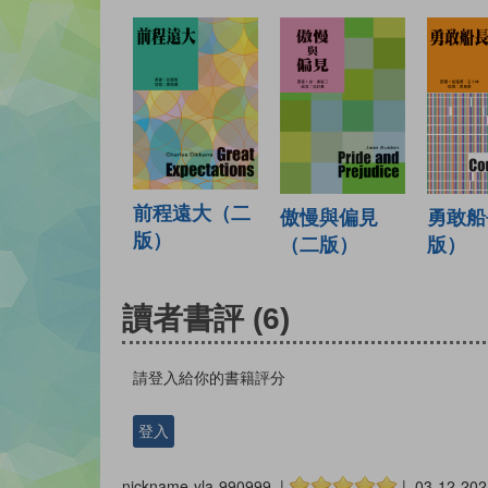
前程遠大（二
傲慢與偏見
勇敢船
版）
（二版）
版）
讀者書評
(6)
請登入給你的書籍評分
登入
nickname-yla-990999 |
| 03-12-202