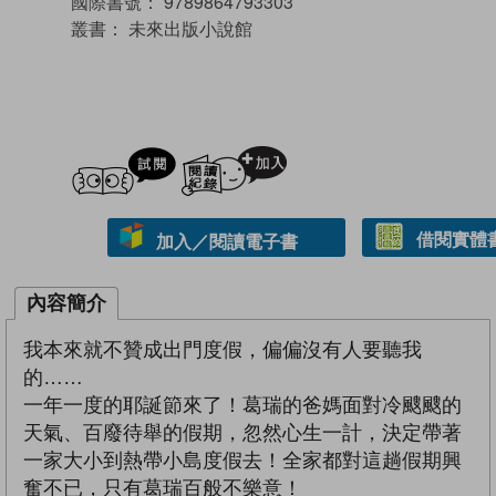
國際書號：
9789864793303
叢書：
未來出版小說館
試閲
加入閱讀紀錄
借閱實體
加入／閱讀電子書
內容簡介
我本來就不贊成出門度假，偏偏沒有人要聽我
的……
一年一度的耶誕節來了！葛瑞的爸媽面對冷颼颼的
天氣、百廢待舉的假期，忽然心生一計，決定帶著
一家大小到熱帶小島度假去！全家都對這趟假期興
奮不已，只有葛瑞百般不樂意！