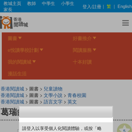
Skip
教城主頁
教師
中學生
小學生
繁
登入/註冊
|
|
English
to
家長
main
content
圖書
好書推介
e悅讀學校計劃
閱讀服務
我的閱讀城
十本好讀
漫話生活
香港閱讀城
> 圖書 >
兒童讀物
香港閱讀城
> 圖書 >
文學小說
>
青春校園
香港閱讀城
> 圖書 >
語言文字
>
英文
葛瑞的囧日記12：假期大暴走
請登入以享受個人化閱讀體驗，或按「略
5