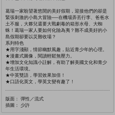
葛瑞一家盼望著悠閒的美好假期，迎接他們的卻是
緊張刺激的小島大冒險──在機場弄丟行李、爸爸水
土不服，大夥兒還要大戰劇毒的箱形水母、大蜘
蛛！葛瑞一家人要如何化險為夷？難不成美好的小
島假期卻要以災難收場？
系列特色
★用字淺顯，情節幽默風趣，貼近青少年的心理。
★漫畫式圖像，閱讀輕鬆無壓力。
★增加文化知識小註解，有助了解美國文化和青少
年生活環境。
★中英雙語，學習效果加倍！
★口語化英文，學英文變有趣了！
版面：
彈性／流式
插圖：
少許