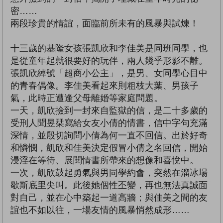
密……
兩段珍貴的情誼，面臨前所未有的風暴與試煉！
十三歲的基隆女孩張凱欣和李佳美是同班同學，也
是從童年起就很要好的玩伴，兩人幾乎形影不離。
張凱欣綽號「超商小公主」，是男、女同學心目中
的青春偶像。李佳美看起來則粗枝大葉、男孩子
氣，此時正遭逢父母離婚等家庭問題。
一天，凱欣撿到一封來自監獄的信，是二十多歲的
受刑人聞昱栞寫給女友小倩的情書，信中字句充滿
深情，並殷切詢問小倩為何一直不回信。出於好奇
和憐憫，凱欣和佳美決定假冒小倩之名回信，開始
浸淫在等待、展閱情書所帶來的想像和喜悅中。
一次，凱欣鼓起勇氣與男同學約會，突然在溜冰場
歇斯底里尖叫。此後她個性丕變，再也無法真誠面
對自己，並在心中築起一道高牆；與佳美之間的友
誼也不如以往，一場友情的風暴悄然成形……