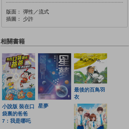
版面：
彈性／流式
插圖：
少許
相關書籍
最後的百鳥羽
衣
星夢
小說版 裝在口
袋裏的爸爸
7：我是哪吒