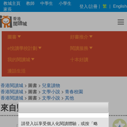
Skip
教城主頁
教師
中學生
小學生
繁
登入/註冊
|
|
English
to
家長
main
content
圖書
好書推介
e悅讀學校計劃
閱讀服務
我的閱讀城
十本好讀
漫話生活
香港閱讀城
> 圖書 >
兒童讀物
香港閱讀城
> 圖書 >
文學小說
>
青春校園
香港閱讀城
> 圖書 >
文學小說
>
其他
來自監獄的信
請登入以享受個人化閱讀體驗，或按「略
4