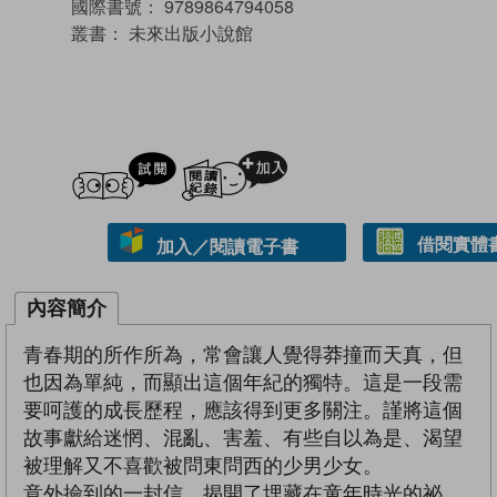
國際書號：
9789864794058
叢書：
未來出版小說館
試閲
加入閱讀紀錄
借閱實體
加入／閱讀電子書
內容簡介
青春期的所作所為，常會讓人覺得莽撞而天真，但
也因為單純，而顯出這個年紀的獨特。這是一段需
要呵護的成長歷程，應該得到更多關注。謹將這個
故事獻給迷惘、混亂、害羞、有些自以為是、渴望
被理解又不喜歡被問東問西的少男少女。
意外撿到的一封信，揭開了埋藏在童年時光的祕