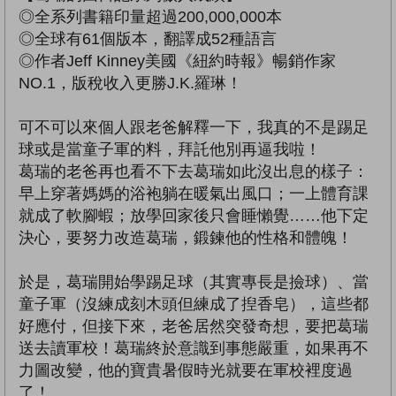
◎全系列書籍印量超過200,000,000本
◎全球有61個版本，翻譯成52種語言
◎作者Jeff Kinney美國《紐約時報》暢銷作家
NO.1，版稅收入更勝J.K.羅琳！
可不可以來個人跟老爸解釋一下，我真的不是踢足
球或是當童子軍的料，拜託他別再逼我啦！
葛瑞的老爸再也看不下去葛瑞如此沒出息的樣子：
早上穿著媽媽的浴袍躺在暖氣出風口；一上體育課
就成了軟腳蝦；放學回家後只會睡懶覺……他下定
決心，要努力改造葛瑞，鍛鍊他的性格和體魄！
於是，葛瑞開始學踢足球（其實專長是撿球）、當
童子軍（沒練成刻木頭但練成了揑香皂），這些都
好應付，但接下來，老爸居然突發奇想，要把葛瑞
送去讀軍校！葛瑞終於意識到事態嚴重，如果再不
力圖改變，他的寶貴暑假時光就要在軍校裡度過
了！