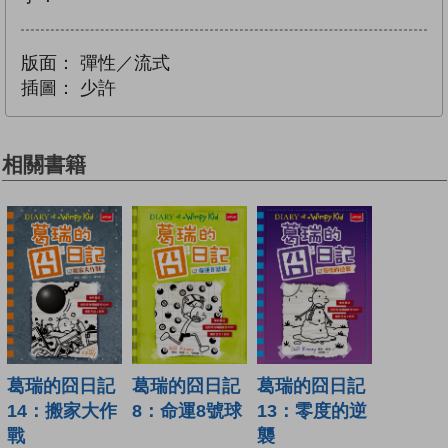
版面：
彈性／流式
插圖：
少許
相關書籍
葛瑞的囧日記
葛瑞的囧日記
葛瑞的囧日記
14：搬家大作
8：命運8號球
13：零度的逆
戰
襲