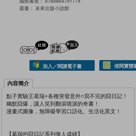
國際書號：
9789864791774
叢書：
未來出版小說館
試閲
加入閱讀紀錄
借閱實體
加入／閱讀電子書
內容簡介
點子實驗王葛瑞+各種突發意外=寫不完的囧日記！
幽默囧爆，讓人笑到翻滾噴淚的奇書！
漫畫式圖像，無障礙學習口語化、生活化英文！
【葛瑞的囧日記系列傲人成績】