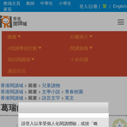
Skip
教城主頁
教師
中學生
小學生
繁
登入/註冊
|
|
English
to
家長
main
content
圖書
好書推介
e悅讀學校計劃
閱讀服務
我的閱讀城
十本好讀
漫話生活
香港閱讀城
> 圖書 >
兒童讀物
香港閱讀城
> 圖書 >
文學小說
>
青春校園
香港閱讀城
> 圖書 >
語言文字
>
英文
葛瑞的囧日記 3：老爸別逼我
請登入以享受個人化閱讀體驗，或按「略
5