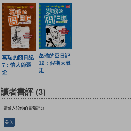
葛瑞的囧日記
葛瑞的囧日記
12：假期大暴
7：情人節歪
走
歪
讀者書評
(3)
請登入給你的書籍評分
登入