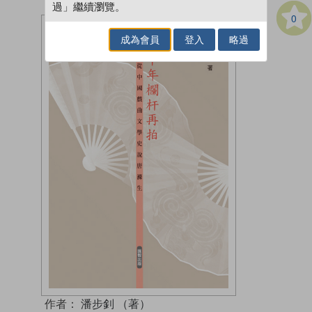
過」繼續瀏覽。
0
成為會員
登入
略過
作者：
潘步釗 （著）