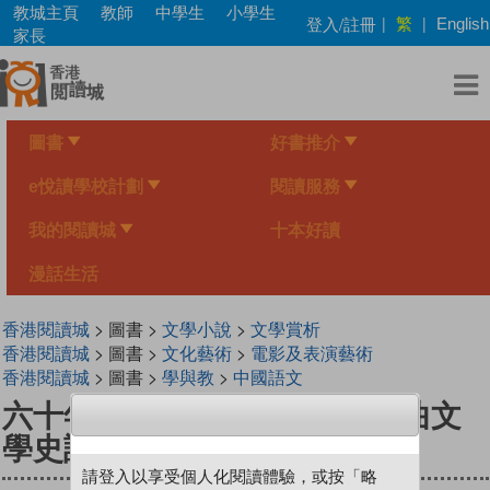
Skip
教城主頁
教師
中學生
小學生
繁
登入/註冊
|
|
English
to
家長
main
content
圖書
好書推介
e悅讀學校計劃
閱讀服務
我的閱讀城
十本好讀
漫話生活
香港閱讀城
> 圖書 >
文學小說
>
文學賞析
香港閱讀城
> 圖書 >
文化藝術
>
電影及表演藝術
香港閱讀城
> 圖書 >
學與教
>
中國語文
六十年欄杆拍遍——從中國戲曲文
學史說唐滌生
請登入以享受個人化閱讀體驗，或按「略