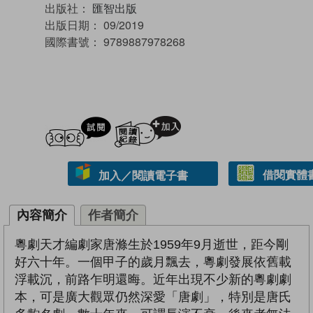
出版社：
匯智出版
出版日期：
09/2019
國際書號：
9789887978268
試閲
加入閱讀紀錄
借閱實體
加入／閱讀電子書
內容簡介
作者簡介
粵劇天才編劇家唐滌生於1959年9月逝世，距今剛
好六十年。一個甲子的歲月飄去，粵劇發展依舊載
浮載沉，前路乍明還晦。近年出現不少新的粵劇劇
本，可是廣大觀眾仍然深愛「唐劇」，特別是唐氏