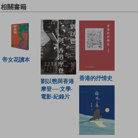
相關書籍
帝女花讀本
香港的抒情史
劉以鬯與香港
摩登──文學‧
電影‧紀錄片