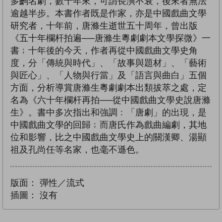
多齣名劇，數十年來，可謂長演不衰，後來者無法
逾越半步。本書作者既是作家，亦是中國戲曲文學
研究者，十年前，唐滌生逝世五十周年，曾出版
《五十年欄杆拍遍──唐滌生粵劇劇本文學探微》一
書﹔十年後的今天，作者再從中國戲曲文學史角
度，分「傳統與時代」、「故事與題材」、「藝術
與匠心」、「人物與行當」及「語言與曲白」五個
方面，分析導賞唐滌生粵劇劇本出類拔萃之處，定
名為《六十年欄杆再拍──從中國戲曲文學史說唐滌
生》。書中多次指出和強調﹕「唐劇」的出現，是
中國戲曲文學的回歸﹔而唐氏作為戲曲編劇，其地
位和影響，比之中國戲曲文學史上的關漢卿、湯顯
祖及孔尚任等名家，也毫不遜色。
版面：
彈性／流式
插圖：
沒有