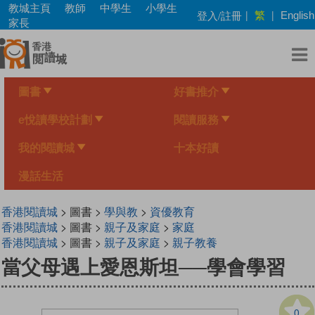
Skip
教城主頁
教師
中學生
小學生
繁
登入/註冊
|
|
English
to
家長
main
content
圖書
好書推介
e悅讀學校計劃
閱讀服務
我的閱讀城
十本好讀
漫話生活
香港閱讀城
> 圖書 >
學與教
>
資優教育
香港閱讀城
> 圖書 >
親子及家庭
>
家庭
香港閱讀城
> 圖書 >
親子及家庭
>
親子教養
當父母遇上愛恩斯坦──學會學習
0