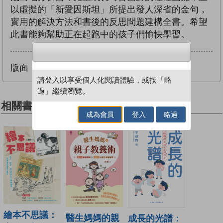
以虛擬的「新愛因斯坦」所提出發人深省的金句，
實用的解決方法和書後的反思問題建構全書。希望
此書能夠幫助正在起跑中的孩子們愉快學習。
版面：
彈性／流式
請登入以享受個人化閱讀體驗，或按「略
過」繼續瀏覽。
相關書籍
成為會員
登入
略過
繪本不思議：
醫生媽媽的親
成長的光譜：