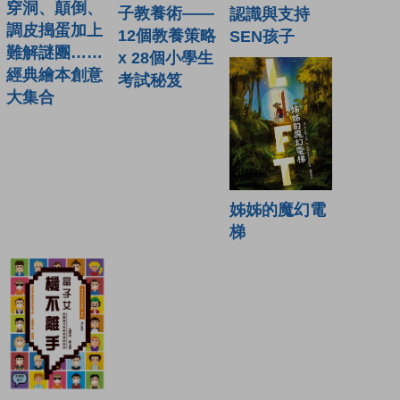
穿洞、顛倒、
子教養術——
認識與支持
調皮搗蛋加上
12個教養策略
SEN孩子
難解謎團……
x 28個小學生
經典繪本創意
考試秘笈
大集合
姊姊的魔幻電
梯