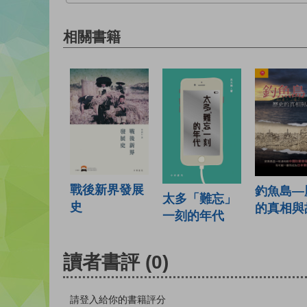
相關書籍
戰後新界發展
釣魚島—
太多「難忘」
史
的真相與
一刻的年代
讀者書評
(0)
請登入給你的書籍評分