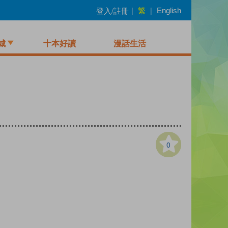
繁
登入/註冊
|
|
English
城
十本好讀
漫話生活
0