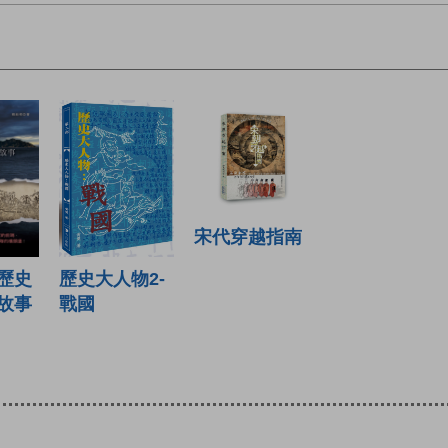
宋代穿越指南
歷史大人物2-
歷史
戰國
故事