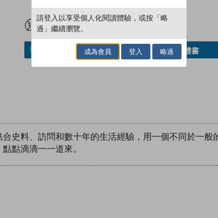
試閲
加入閱讀紀錄
請登入以享受個人化閱讀體驗，或按「略
過」繼續瀏覽。
借閱實體書
加入／閱讀電子書
成為會員
登入
略過
結合史料、訪問和數十年的生活經驗，用一個不同於一般
，點點滴滴一一道來。