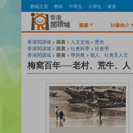
Skip
教城主頁
教師
中學生
小學生
家長
to
main
content
圖書
好書推介
香港閱讀城
> 圖書 >
人文史地
>
歷史
香港閱讀城
> 圖書 >
社會科學
>
社會學
香港閱讀城
> 圖書 >
學與教
>
個人、社會及人文
梅窩百年──老村、荒牛、人