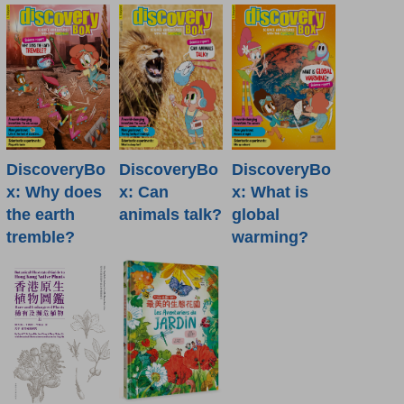
DiscoveryBo
DiscoveryBo
DiscoveryBo
x: Why does
x: Can
x: What is
the earth
animals talk?
global
tremble?
warming?