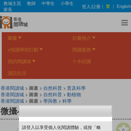
Skip
教城主頁
教師
中學生
小學生
繁
登入/註冊
|
|
English
to
家長
main
content
圖書
好書推介
e悅讀學校計劃
閱讀服務
我的閱讀城
十本好讀
漫話生活
香港閱讀城
> 圖書 >
自然科普
>
普及科學
香港閱讀城
> 圖書 >
自然科普
>
動植物
香港閱讀城
> 圖書 >
學與教
>
科學
微攝小生態
請登入以享受個人化閱讀體驗，或按「略
0