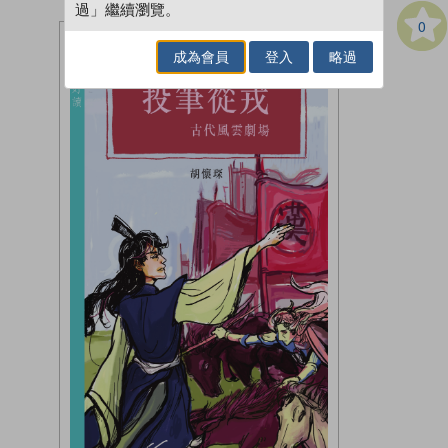
過」繼續瀏覽。
0
成為會員
登入
略過