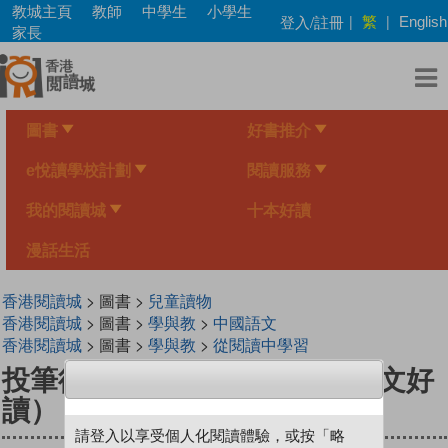
Skip
教城主頁
教師
中學生
小學生
繁
登入/註冊
|
|
English
to
家長
main
content
圖書
好書推介
e悅讀學校計劃
閱讀服務
我的閱讀城
十本好讀
漫話生活
香港閱讀城
> 圖書 >
兒童讀物
香港閱讀城
> 圖書 >
學與教
>
中國語文
香港閱讀城
> 圖書 >
學與教
>
從閱讀中學習
投筆從戎──古代風雲劇場（中文好
讀）
請登入以享受個人化閱讀體驗，或按「略