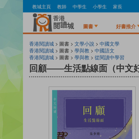
Skip
教城主頁
教師
中學生
小學生
家長
to
main
content
圖書
好書推介
香港閱讀城
> 圖書 >
文學小說
>
中國文學
香港閱讀城
> 圖書 >
學與教
>
中國語文
香港閱讀城
> 圖書 >
學與教
>
從閱讀中學習
回顧——生活點線面（中文