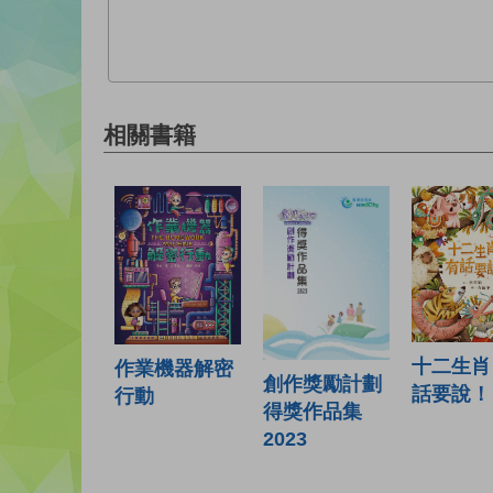
相關書籍
十二生肖
作業機器解密
創作獎勵計劃
話要說！
行動
得獎作品集
2023