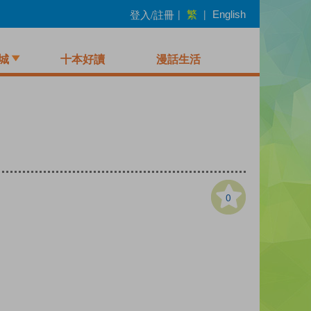
繁
登入/註冊
|
|
English
城
十本好讀
漫話生活
0