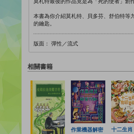
莫札特最後的作品竟是為「死的使者」創
本書為你介紹莫札特、貝多芬、舒伯特等
的鑰匙。
版面：
彈性／流式
相關書籍
十二生肖
作業機器解密