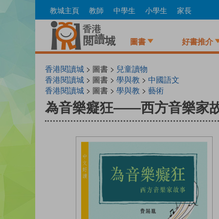
Skip
教城主頁
教師
中學生
小學生
家長
to
main
content
圖書
好書推介
香港閱讀城
> 圖書 >
兒童讀物
香港閱讀城
> 圖書 >
學與教
>
中國語文
香港閱讀城
> 圖書 >
學與教
>
藝術
為音樂癡狂——西方音樂家