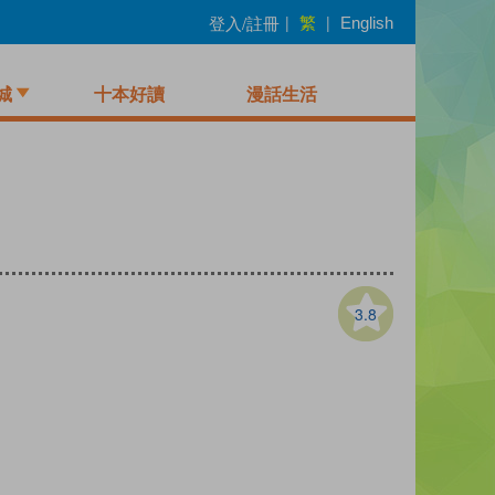
繁
登入/註冊
|
|
English
城
十本好讀
漫話生活
3.8