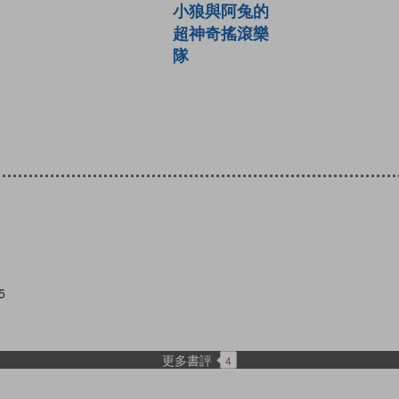
小狼與阿兔的
超神奇搖滾樂
隊
5
更多書評
4