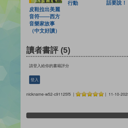
話要說！
行動
皮鞋拉出美麗
音符——西方
音樂家故事
（中文好讀）
讀者書評
(5)
請登入給你的書籍評分
登入
nickname-w52-c91125f5 |
| 11-10-202