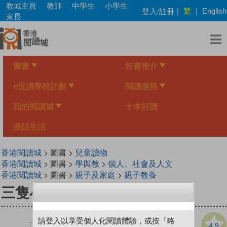
Skip
教城主頁
教師
中學生
小學生
繁
登入/註冊
|
|
English
to
家長
main
content
圖書
好書推介
e悅讀學校計劃
閱讀服務
我的閱讀城
十本好讀
漫話生活
香港閱讀城
> 圖書 >
兒童讀物
香港閱讀城
> 圖書 >
學與教
>
個人、社會及人文
香港閱讀城
> 圖書 >
親子及家庭
>
親子教養
三隻小豬[親親幼兒經典童話]
請登入以享受個人化閱讀體驗，或按「略
4.9