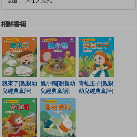
版面：
彈性／流式
相關書籍
狼來了[親親幼
醜小鴨[親親幼
青蛙王子[親親
兒經典童話]
兒經典童話]
幼兒經典童話]