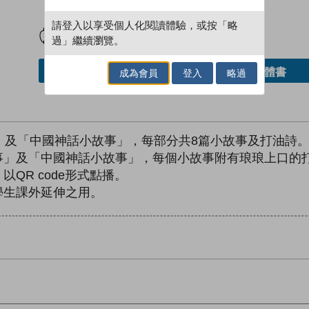
試閲
加入閱讀紀錄
請登入以享受個人化閱讀體驗，或按「略
過」繼續瀏覽。
借閱實體書
加入／閱讀電子書
成為會員
登入
略過
」及「中國神話小故事」，每部分共8篇小故事及打油詩
故事」及「中國神話小故事」，每個小故事附有琅琅上口的
QR code形式點播。
學生課外延伸之用。