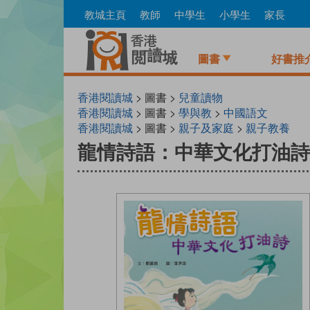
Skip
教城主頁
教師
中學生
小學生
家長
to
main
content
圖書
好書推
香港閱讀城
> 圖書 >
兒童讀物
香港閱讀城
> 圖書 >
學與教
>
中國語文
香港閱讀城
> 圖書 >
親子及家庭
>
親子教養
龍情詩語：中華文化打油詩