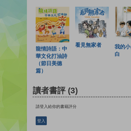
看見無家者
我的小
龍情詩語：中
白
華文化打油詩
（節日美德
篇）
讀者書評
(3)
請登入給你的書籍評分
登入