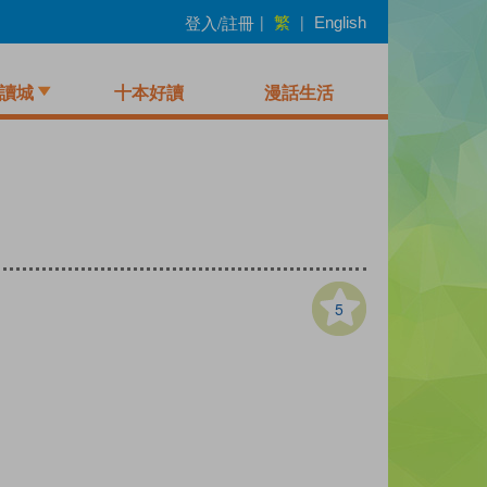
繁
登入/註冊
|
|
English
讀城
十本好讀
漫話生活
5