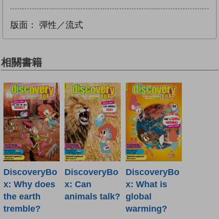
版面：
彈性／流式
相關書籍
DiscoveryBo
DiscoveryBo
DiscoveryBo
x: Why does
x: Can
x: What is
the earth
animals talk?
global
tremble?
warming?