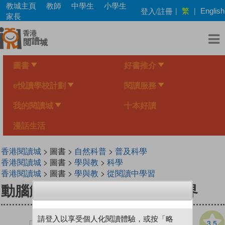
Skip
教城主頁
教師
中學生
小學生
繁
登入/註冊
|
|
English
to
家長
main
content
圖書
好書推介
e悅讀學校計劃
閱讀服務
我的閱讀城
十本好讀
漫話生活
香港閱讀城
> 圖書 >
自然科普
>
普及科學
香港閱讀城
> 圖書 >
學與教
>
科學
香港閱讀城
> 圖書 >
學與教
>
從閱讀中學習
動腦筋爺爺精選版：生命的世界
請登入以享受個人化閱讀體驗，或按「略
3.5