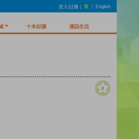
繁
登入/註冊
|
|
English
城
十本好讀
漫話生活
0