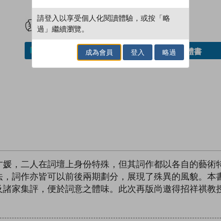
試閲
加入閱讀紀錄
請登入以享受個人化閱讀體驗，或按「略
過」繼續瀏覽。
借閱實體書
加入／閱讀電子書
成為會員
登入
略過
才媛，二人在詞壇上身份特殊，但其詞作都以各自的藝術
法，詞作亦皆可以前後兩期劃分，展現了殊異的風貌。本
及諸家集評，便於詞意之體味。此次再版尚邀得招祥祺教