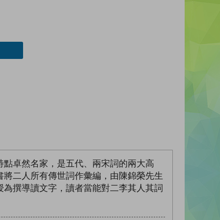
特點卓然名家，是五代、兩宋詞的兩大高
書將二人所有傳世詞作彙編，由陳錦榮先生
授為撰導讀文字，讀者當能對二李其人其詞