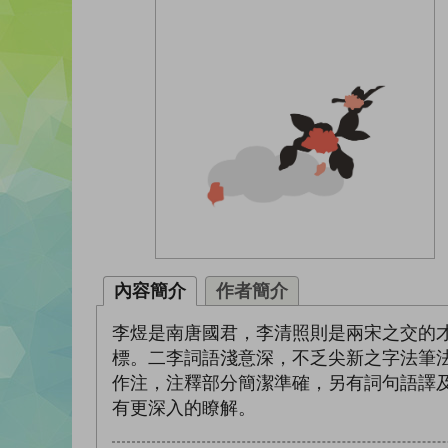
內容簡介
作者簡介
李煜是南唐國君，李清照則是兩宋之交的
標。二李詞語淺意深，不乏尖新之字法筆
作注，注釋部分簡潔準確，另有詞句語譯
有更深入的瞭解。