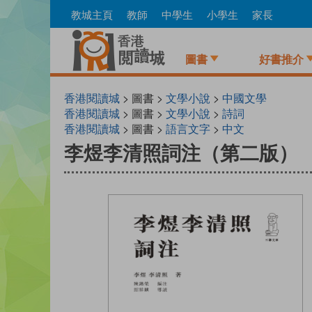
Skip
教城主頁
教師
中學生
小學生
家長
to
main
content
圖書
好書推介
香港閱讀城
> 圖書 >
文學小說
>
中國文學
香港閱讀城
> 圖書 >
文學小說
>
詩詞
香港閱讀城
> 圖書 >
語言文字
>
中文
李煜李清照詞注（第二版）