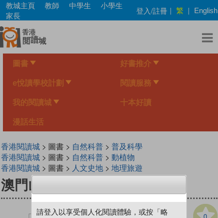
Skip
教城主頁
教師
中學生
小學生
繁
登入/註冊
|
|
English
to
家長
main
content
圖書
好書推介
e悅讀學校計劃
閱讀服務
我的閱讀城
十本好讀
漫話生活
香港閱讀城
> 圖書 >
自然科普
>
普及科學
香港閱讀城
> 圖書 >
自然科普
>
動植物
香港閱讀城
> 圖書 >
人文史地
>
地理旅遊
澳門山林
請登入以享受個人化閱讀體驗，或按「略
0