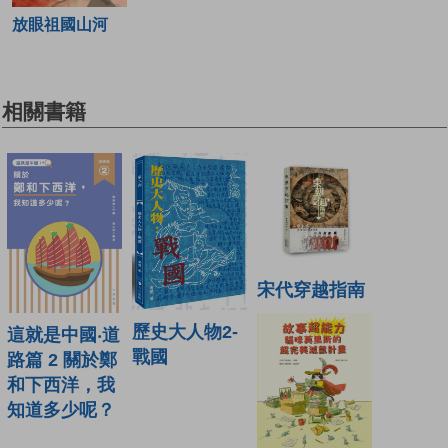
放眼祖國山河
相關書籍
宋代穿越指南
歷史大人物2-
這就是中國‧道
戰國
路篇 2 關於鄭
和下西洋，我
知道多少呢？