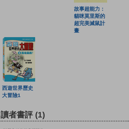
故事超能力：
貓咪莫里斯的
超完美滅鼠計
畫
西遊世界歷史
大冒險1
讀者書評
(1)