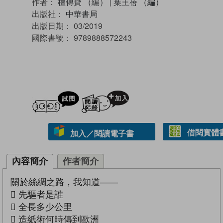
作者：
檀傳寶 （編）
|
葉王蓓 （編）
出版社：
中華書局
出版日期：
03/2019
國際書號：
9789888572243
試閲
加入閱讀紀錄
借閱實體
加入／閱讀電子書
內容簡介
作者簡介
關於絲綢之路，我知道——
 先驅者是誰
 全長多少公里
 造紙術何時傳到歐洲