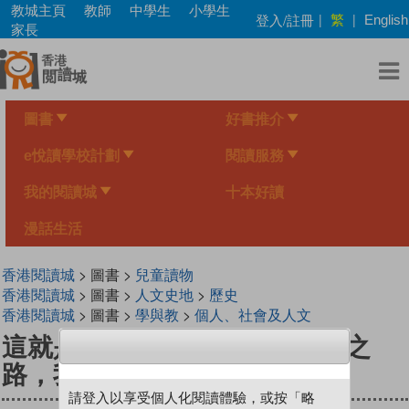
Skip
教城主頁
教師
中學生
小學生
繁
登入/註冊
|
|
English
to
家長
main
content
圖書
好書推介
e悅讀學校計劃
閱讀服務
我的閱讀城
十本好讀
漫話生活
香港閱讀城
> 圖書 >
兒童讀物
香港閱讀城
> 圖書 >
人文史地
>
歷史
香港閱讀城
> 圖書 >
學與教
>
個人、社會及人文
這就是中國‧道路篇 1 關於絲綢之
路，我知道多少呢？
請登入以享受個人化閱讀體驗，或按「略