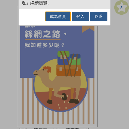
過」繼續瀏覽。
5
成為會員
登入
略過