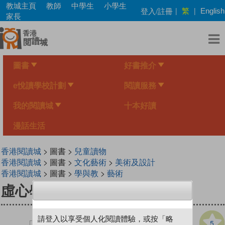
Skip
教城主頁
教師
中學生
小學生
繁
登入/註冊
|
|
English
to
家長
main
content
圖書
好書推介
e悅讀學校計劃
閱讀服務
我的閱讀城
十本好讀
漫話生活
香港閱讀城
> 圖書 >
兒童讀物
香港閱讀城
> 圖書 >
文化藝術
>
美術及設計
香港閱讀城
> 圖書 >
學與教
>
藝術
虛心學書法──毛筆書法入門書
請登入以享受個人化閱讀體驗，或按「略
5