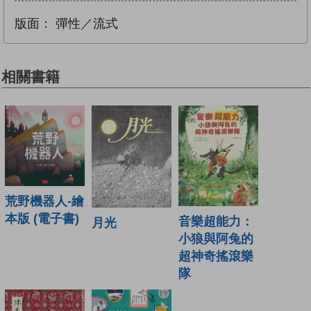
版面：
彈性／流式
相關書籍
荒野機器人-繪
本版 (電子書)
音樂超能力：
月光
小狼與阿兔的
超神奇搖滾樂
隊