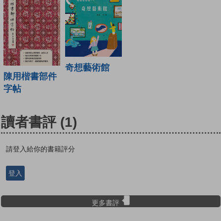
奇想藝術館
陳用楷書部件
字帖
讀者書評
(1)
請登入給你的書籍評分
登入
更多書評