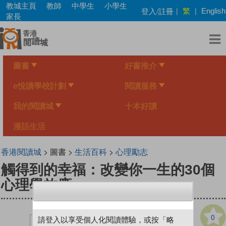
Skip
教城主頁
教師
中學生
小學生
繁
登入/註冊
|
|
English
to
家長
main
content
圖書
好書推介
e悅讀學校計劃
閱讀服務
我的閱讀城
十本好讀
漫話生活
香港閱讀城
> 圖書 >
生活百科
>
心理勵志
觸得到的幸福：改變你一生的30個
心理學效應
0
請登入以享受個人化閱讀體驗，或按「略