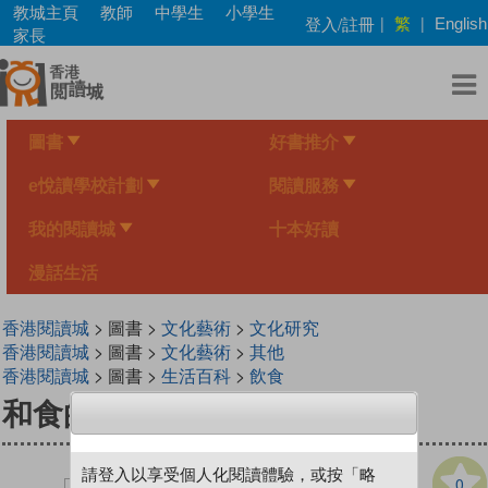
Skip
教城主頁
教師
中學生
小學生
繁
登入/註冊
|
|
English
to
家長
main
content
圖書
好書推介
e悅讀學校計劃
閱讀服務
我的閱讀城
十本好讀
漫話生活
香港閱讀城
> 圖書 >
文化藝術
>
文化研究
香港閱讀城
> 圖書 >
文化藝術
>
其他
香港閱讀城
> 圖書 >
生活百科
>
飲食
和食的饗宴
請登入以享受個人化閱讀體驗，或按「略
0