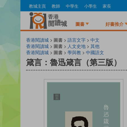
Skip
教城主頁
教師
中學生
小學生
家長
to
main
content
圖書
好書推介
香港閱讀城
> 圖書 >
語言文字
>
中文
香港閱讀城
> 圖書 >
人文史地
>
其他
香港閱讀城
> 圖書 >
學與教
>
中國語文
箴言：魯迅箴言（第三版）