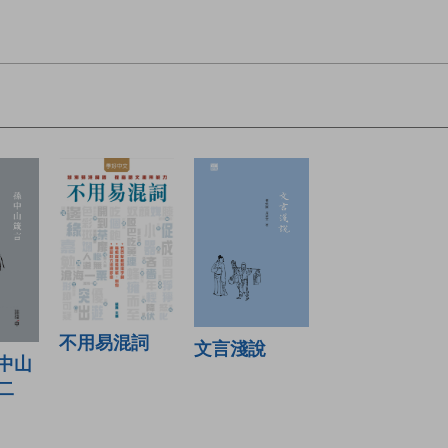
不用易混詞
文言淺說
中山
二