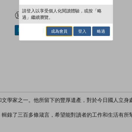
試閲
加入閱讀紀錄
請登入以享受個人化閱讀體驗，或按「略
過」繼續瀏覽。
加入／閱讀電子書
成為會員
登入
略過
和文學家之一。他所留下的豐厚遺產，對於今日國人立身
，輯錄了三百多條箴言，希望能對讀者的工作和生活有所