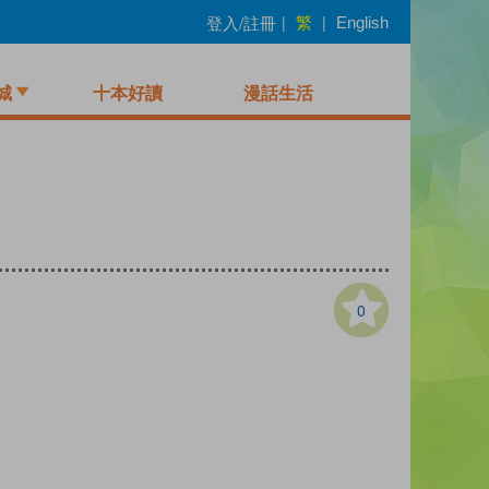
繁
登入/註冊
|
|
English
城
十本好讀
漫話生活
0