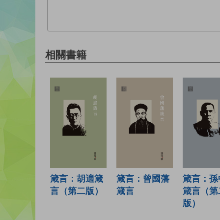
相關書籍
箴言：胡適箴
箴言：曾國藩
箴言：孫
言（第二版）
箴言
箴言（第
版）