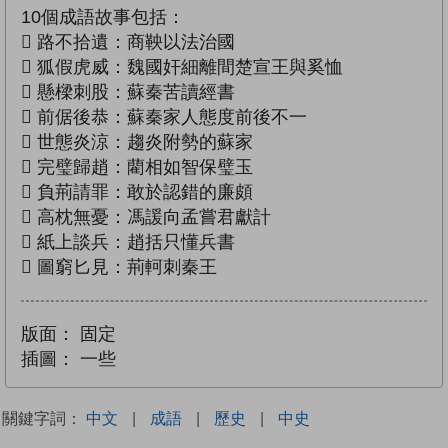
10個成語故事包括：
 路不拾遺：商鞅以法治國
 狐假虎威：魏國奸細離間楚宣王與奚恤
 懸樑刺股：蘇秦苦讀經書
 前倨後恭：蘇秦家人態度前後不一
 世態炎涼：趨炎附勢的蘇家
 完璧歸趙：藺相如智保璧玉
 負荊請罪：敢於認錯的廉頗
 高枕無憂：馮諼向孟嘗君獻計
 紙上談兵：趙括只懂兵書
 圖窮匕見：荊軻刺秦王
版面：
固定
插圖：
一些
關鍵字詞：
中文
|
成語
|
歷史
|
中史