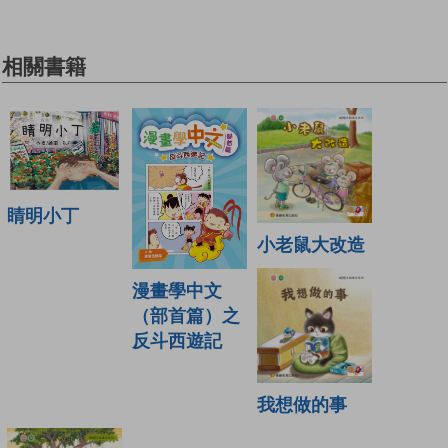
相關書籍
睛明小丁
小老鼠大改造
漫畫學中文
（部首篇）之
反斗西遊記
我想做的事