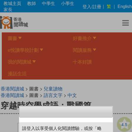
Skip
教城主頁
教師
中學生
小學生
繁
登入/註冊
|
|
English
to
家長
main
content
圖書
好書推介
e悅讀學校計劃
閱讀服務
我的閱讀城
十本好讀
漫話生活
香港閱讀城
> 圖書 >
兒童讀物
香港閱讀城
> 圖書 >
語言文字
>
中文
穿越時空學成語：戰國篇
4.5
請登入以享受個人化閱讀體驗，或按「略