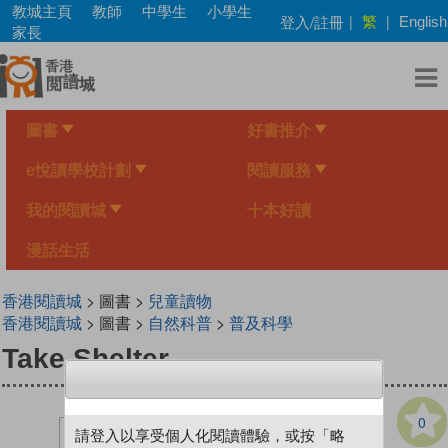
Skip
教城主頁
教師
中學生
小學生
繁
登入/註冊
|
|
English
to
家長
main
content
圖書
好書推介
e悅讀學校計劃
閱讀服務
我的閱讀城
十本好讀
漫話生活
香港閱讀城
> 圖書 >
兒童讀物
香港閱讀城
> 圖書 >
自然科普
>
普及科學
Take Shelter
0
請登入以享受個人化閱讀體驗，或按「略