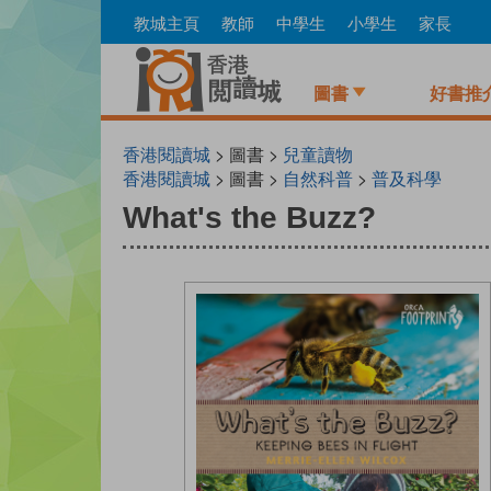
Skip
教城主頁
教師
中學生
小學生
家長
to
main
content
圖書
好書推
香港閱讀城
> 圖書 >
兒童讀物
香港閱讀城
> 圖書 >
自然科普
>
普及科學
What's the Buzz?