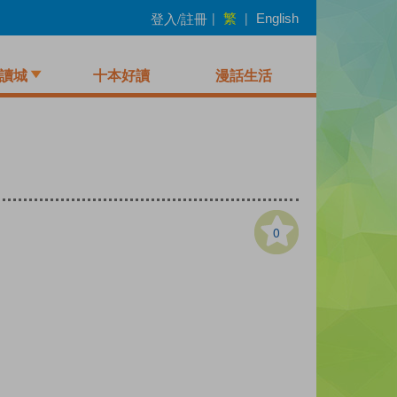
繁
登入/註冊
|
|
English
讀城
十本好讀
漫話生活
0