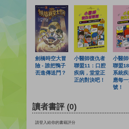
小醫師
小醫師復仇者
劍橋時空大冒
聯盟1
聯盟11：口腔
險 - 誰把鴨子
系統疾
疾病，堂堂正
丟進傳送門？
應每一
正的對決吧！
號！
讀者書評
(0)
請登入給你的書籍評分