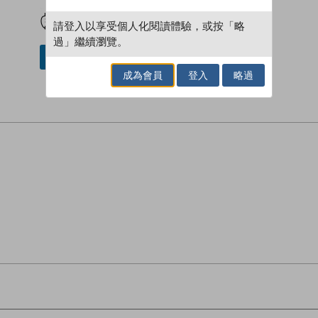
試閲
加入閱讀紀錄
請登入以享受個人化閱讀體驗，或按「略
過」繼續瀏覽。
加入／閱讀電子書
成為會員
登入
略過