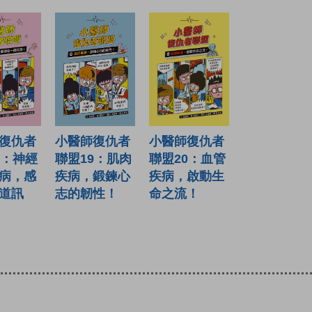
復仇者
小醫師復仇者
小醫師復仇者
8：神經
聯盟19：肌肉
聯盟20：血管
病，感
疾病，鍛鍊心
疾病，啟動生
道訊
志的韌性！
命之流！