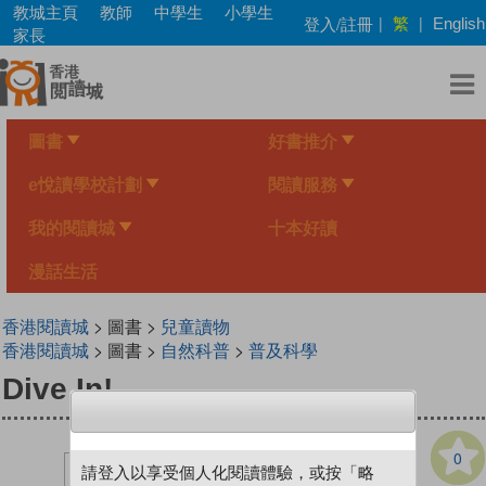
Skip
教城主頁
教師
中學生
小學生
繁
登入/註冊
|
|
English
to
家長
main
content
圖書
好書推介
e悅讀學校計劃
閱讀服務
我的閱讀城
十本好讀
漫話生活
香港閱讀城
> 圖書 >
兒童讀物
香港閱讀城
> 圖書 >
自然科普
>
普及科學
Dive In!
0
請登入以享受個人化閱讀體驗，或按「略